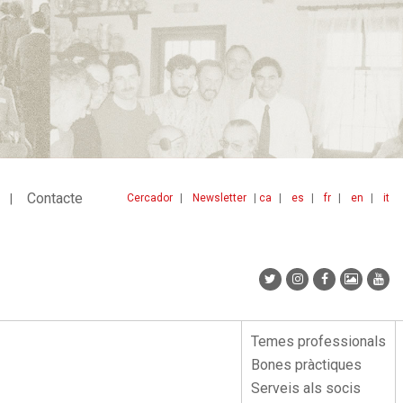
Contacte
Cercador
Newsletter
ca
es
fr
en
it
Menu
idiomes
top
Temes professionals
Menu
Bones pràctiques
lateral
Serveis als socis