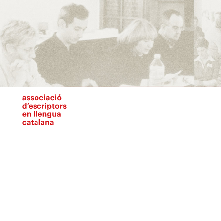
Vés
al
contingut
N
pr