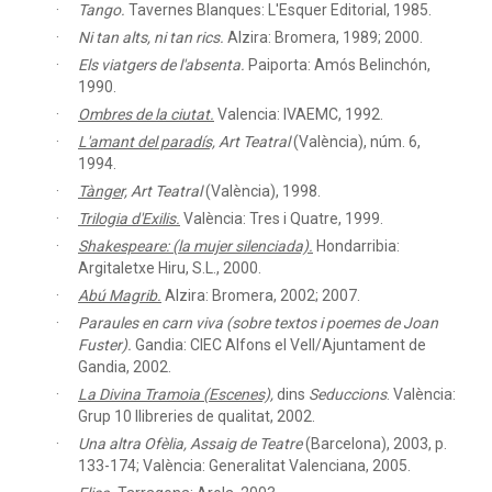
Tango.
Tavernes Blanques: L'Esquer Editorial, 1985.
Ni tan alts, ni tan rics.
Alzira: Bromera, 1989; 2000.
Els viatgers de l'absenta.
Paiporta: Amós Belinchón,
1990.
Ombres de la ciutat.
Valencia: IVAEMC, 1992.
L'amant del paradís,
Art Teatral
(València), núm. 6,
1994.
Tànger,
Art Teatral
(València), 1998.
Trilogia d'Exilis.
València: Tres i Quatre, 1999.
Shakespeare: (la mujer silenciada).
Hondarribia:
Argitaletxe Hiru, S.L., 2000.
Abú Magrib.
Alzira: Bromera, 2002; 2007.
Paraules en carn viva (sobre textos i poemes de Joan
Fuster).
Gandia: CIEC Alfons el Vell/Ajuntament de
Gandia, 2002.
La Divina Tramoia (Escenes),
dins
Seduccions
. València:
Grup 10 llibreries de qualitat, 2002.
Una altra Ofèlia,
Assaig de Teatre
(Barcelona), 2003, p.
133-174; València: Generalitat Valenciana, 2005.