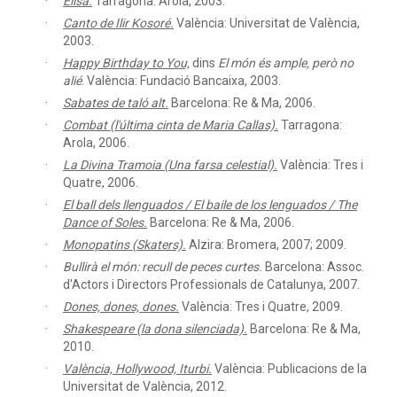
Elisa.
Tarragona: Arola, 2003.
Canto de Ilir Kosoré.
València: Universitat de València,
2003.
Happy Birthday to You,
dins
El món és ample, però no
alié
. València: Fundació Bancaixa, 2003.
Sabates de taló alt.
Barcelona: Re & Ma, 2006.
Combat (l'última cinta de Maria Callas).
Tarragona:
Arola, 2006.
La Divina Tramoia (Una farsa celestial).
València: Tres i
Quatre, 2006.
El ball dels llenguados / El baile de los lenguados / The
Dance of Soles.
Barcelona: Re & Ma, 2006.
Monopatins (Skaters).
Alzira: Bromera, 2007; 2009.
Bullirà el món: recull de peces curtes.
Barcelona: Assoc.
d'Actors i Directors Professionals de Catalunya, 2007.
Dones, dones, dones.
València: Tres i Quatre, 2009.
Shakespeare (la dona silenciada).
Barcelona: Re & Ma,
2010.
València, Hollywood, Iturbi.
València: Publicacions de la
Universitat de València, 2012.