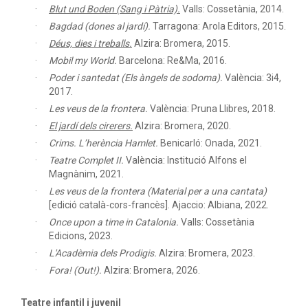
Blut und Boden (Sang i Pàtria).
Valls: Cossetània, 2014.
Bagdad (dones al jardí).
Tarragona: Arola Editors, 2015.
Déus, dies i treballs.
Alzira: Bromera, 2015.
Mobil my World.
Barcelona: Re&Ma, 2016.
Poder i santedat (Els àngels de sodoma).
València: 3i4,
2017.
Les veus de la frontera.
València: Pruna Llibres, 2018.
El jardí dels cirerers.
Alzira: Bromera, 2020.
Crims. L’herència Hamlet.
Benicarló: Onada, 2021.
Teatre Complet II.
València: Institució Alfons el
Magnànim, 2021.
Les veus de la frontera (Material per a una cantata)
[edició català-cors-francès]. Ajaccio: Albiana, 2022.
Once upon a time in Catalonia.
Valls: Cossetània
Edicions, 2023.
L'Acadèmia dels Prodigis.
Alzira: Bromera, 2023.
Fora! (Out!).
Alzira: Bromera, 2026.
Teatre infantil i juvenil