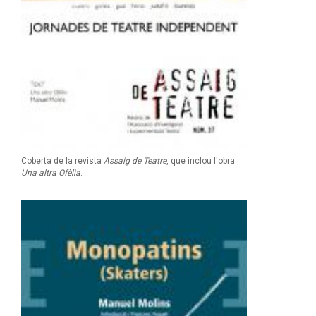
Coberta de la revista
Assaig de Teatre
, que inclou l'obra
Una altra Ofèlia
.