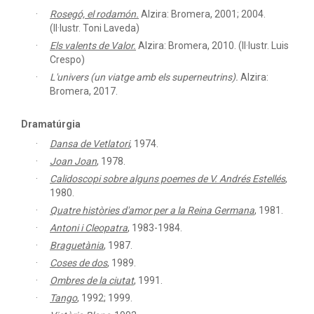
Rosegó, el rodamón.
Alzira: Bromera, 2001; 2004.
(Il·lustr. Toni Laveda)
Els valents de Valor.
Alzira: Bromera, 2010. (Il·lustr. Luis
Crespo)
L'univers (un viatge amb els superneutrins).
Alzira:
Bromera, 2017.
Dramatúrgia
Dansa de Vetlatori
,
1974.
Joan Joan
,
1978.
Calidoscopi sobre alguns poemes de V. Andrés Estellés
,
1980.
Quatre històries d'amor per a la Reina Germana
,
1981.
Antoni i Cleopatra
,
1983-1984.
Braguetània
,
1987.
Coses de dos
,
1989.
Ombres de la ciutat
,
1991.
Tango
,
1992; 1999.