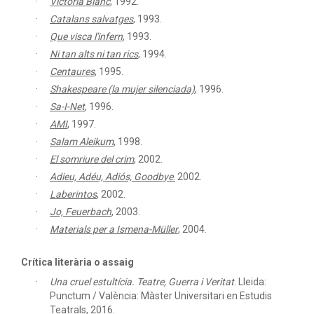
Victòria Blanc
,
1992.
Catalans salvatges
,
1993.
Que visca l'infern
,
1993.
Ni tan alts ni tan rics
,
1994.
Centaures
,
1995.
Shakespeare (la mujer silenciada)
,
1996.
Sa-I-Net
,
1996.
AMI
,
1997.
Salam Aleikum
,
1998.
El somriure del crim
,
2002.
Adieu, Adéu, Adiós, Goodbye
.
2002.
Laberintos
,
2002.
Jo, Feuerbach
,
2003.
Materials per a Ismena-Müller
,
2004.
Crítica literària o assaig
Una cruel estultícia. Teatre, Guerra i Veritat
.
Lleida:
Punctum / València: Màster Universitari en Estudis
Teatrals, 2016.