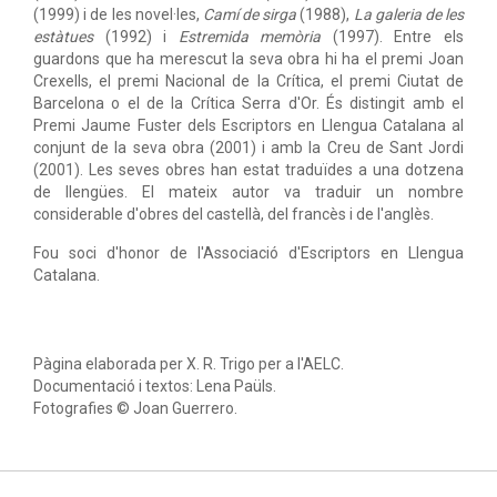
(1999) i de les novel·les,
Camí de sirga
(1988),
La galeria de les
estàtues
(1992) i
Estremida memòria
(1997). Entre els
guardons que ha merescut la seva obra hi ha el premi Joan
Crexells, el premi Nacional de la Crítica, el premi Ciutat de
Barcelona o el de la Crítica Serra d'Or. És distingit amb el
Premi Jaume Fuster dels Escriptors en Llengua Catalana al
conjunt de la seva obra (2001) i amb la Creu de Sant Jordi
(2001). Les seves obres han estat traduïdes a una dotzena
de llengües. El mateix autor va traduir un nombre
considerable d'obres del castellà, del francès i de l'anglès.
Fou soci d'honor de l'Associació d'Escriptors en Llengua
Catalana.
Pàgina elaborada per X. R. Trigo per a l'AELC.
Documentació i textos: Lena Paüls.
Fotografies © Joan Guerrero.