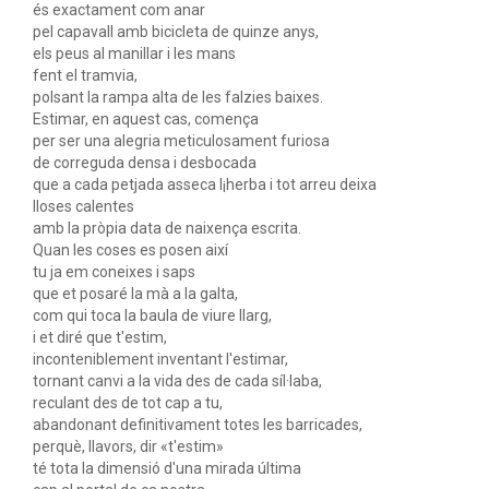
és exactament com anar
pel capavall amb bicicleta de quinze anys,
els peus al manillar i les mans
fent el tramvia,
polsant la rampa alta de les falzies baixes.
Estimar, en aquest cas, comença
per ser una alegria meticulosament furiosa
de correguda densa i desbocada
que a cada petjada asseca l¡herba i tot arreu deixa
lloses calentes
amb la pròpia data de naixença escrita.
Quan les coses es posen així
tu ja em coneixes i saps
que et posaré la mà a la galta,
com qui toca la baula de viure llarg,
i et diré que t'estim,
inconteniblement inventant l'estimar,
tornant canvi a la vida des de cada síl·laba,
reculant des de tot cap a tu,
abandonant definitivament totes les barricades,
perquè, llavors, dir «t'estim»
té tota la dimensió d'una mirada última