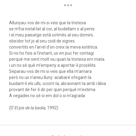
* * *
Allunyau-vos de mi si veis que la tristesa
se m'ha instal·lat al cor, al budellam o al penis
i el meu paisatge està sotmès al seu domini,
obeïdor tot jo al seu codi de signes
convertits en l'arrel d'on creix la meva estètica.
Si no ho feis a l'instant, us en puc fer contagi
perquè me sent molt viu quan la tristesa em mata
i un no sé què m’empeny a aportar-li prosèlits.
Separau-vos de mi si veis que ella m'amara
però no us n'aneu lluny: acabaré ofegant-la.
buidant-li els ulls, occint-la, abraonant-la amb ràbia
provant de fer-li dir per quin perquè m'estima.
A vegades no sé si em dol o si m'agrada
(D'
El pis de la badia
, 1992)