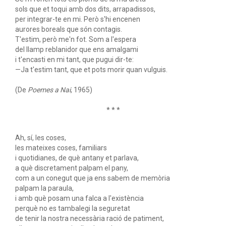
sols que et toqui amb dos dits, arrapadissos,
per integrar-te en mi. Però s'hi encenen
aurores boreals que són contagis.
T'estim, però me'n fot. Som a l'espera
del llamp reblanidor que ens amalgami
i t'encasti en mi tant, que pugui dir-te:
—Ja t'estim tant, que et pots morir quan vulguis.
(De
Poemes a Nai
, 1965)
* * *
Ah, sí, les coses,
les mateixes coses, familiars
i quotidianes, de què antany et parlava,
a què discretament palpam el pany,
com a un conegut que ja ens sabem de memòria
palpam la paraula,
i amb què posam una falca a l'existència
perquè no es tambalegi la seguretat
de tenir la nostra necessària ració de patiment,