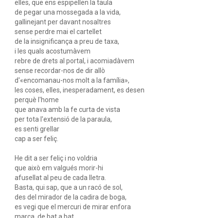
elles, que ens espipellen la taula
de pegar una mossegada a la vida,
gallinejant per davant nosaltres
sense perdre mai el cartellet
de la insignificança a preu de taxa,
i les quals acostumàvem
rebre de drets al portal, i acomiadàvem
sense recordar-nos de dir allò
d'«encomanau-nos molt a la família»,
les coses, elles, inesperadament, es desen
perquè l'home
que anava amb la fe curta de vista
per tota l'extensió de la paraula,
es senti grellar
cap a ser feliç.
He dit a ser feliç i no voldria
que això em valgués morir-hi
afusellat al peu de cada lletra.
Basta, qui sap, que a un racó de sol,
des del mirador de la cadira de boga,
es vegi que el mercuri de mirar enfora
marca, de bat a bat,