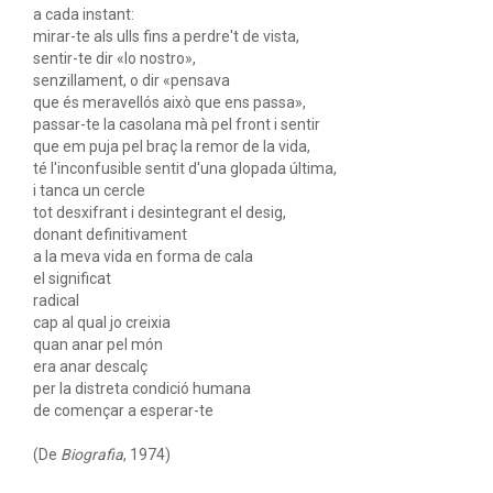
a cada instant:
mirar-te als ulls fins a perdre't de vista,
sentir-te dir «lo nostro»,
senzillament, o dir «pensava
que és meravellós això que ens passa»,
passar-te la casolana mà pel front i sentir
que em puja pel braç la remor de la vida,
té l'inconfusible sentit d'una glopada última,
i tanca un cercle
tot desxifrant i desintegrant el desig,
donant definitivament
a la meva vida en forma de cala
el significat
radical
cap al qual jo creixia
quan anar pel món
era anar descalç
per la distreta condició humana
de començar a esperar-te
(De
Biografia
, 1974)