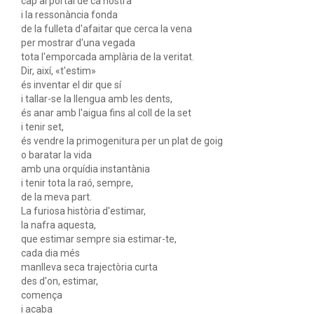
cap al portal de ca nostra
i la ressonància fonda
de la fulleta d'afaitar que cerca la vena
per mostrar d'una vegada
tota l'emporcada amplària de la veritat.
Dir, així, «t'estim»
és inventar el dir que sí
i tallar-se la llengua amb les dents,
és anar amb l'aigua fins al coll de la set
i tenir set,
és vendre la primogenitura per un plat de goig
o baratar la vida
amb una orquídia instantània
i tenir tota la raó, sempre,
de la meva part.
La furiosa història d'estimar,
la nafra aquesta,
que estimar sempre sia estimar-te,
cada dia més
manlleva seca trajectòria curta
des d'on, estimar,
comença
i acaba