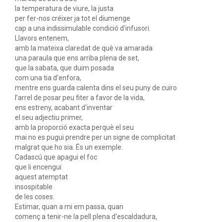
la temperatura de viure, la justa
per fer-nos créixer ja tot el diumenge
cap a una indissimulable condició d'infusori.
Llavors entenem,
amb la mateixa claredat de què va amarada
una paraula que ens arriba plena de set,
que la sabata, que duim posada
com una tia d'enfora,
mentre ens guarda calenta dins el seu puny de cuiro
l’arrel de posar peu fiter a favor de la vida,
ens estreny, acabant d'inventar
el seu adjectiu primer,
amb la proporció exacta perquè el seu
mai no es pugui prendre per un signe de complicitat
malgrat que ho sia. És un exemple.
Cadascú que apagui el foc
que li encengui
aquest atemptat
insospitable
de les coses.
Estimar, quan a mi em passa, quan
començ a tenir-ne la pell plena d'escaldadura,