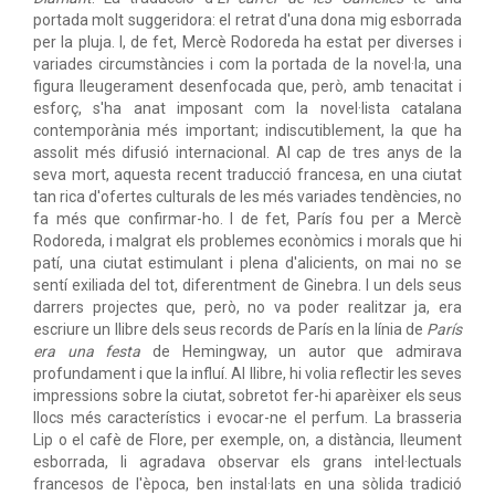
portada molt suggeridora: el retrat d'una dona mig esborrada
per la pluja. I, de fet, Mercè Rodoreda ha estat per diverses i
variades circumstàncies i com la portada de la novel·la, una
figura lleugerament desenfocada que, però, amb tenacitat i
esforç, s'ha anat imposant com la novel·lista catalana
contemporània més important; indiscutiblement, la que ha
assolit més difusió internacional. Al cap de tres anys de la
seva mort, aquesta recent traducció francesa, en una ciutat
tan rica d'ofertes culturals de les més variades tendències, no
fa més que confirmar-ho. I de fet, París fou per a Mercè
Rodoreda, i malgrat els problemes econòmics i morals que hi
patí, una ciutat estimulant i plena d'alicients, on mai no se
sentí exiliada del tot, diferentment de Ginebra. I un dels seus
darrers projectes que, però, no va poder realitzar ja, era
escriure un llibre dels seus records de París en la línia de
París
era una festa
de Hemingway, un autor que admirava
profundament i que la influí. Al llibre, hi volia reflectir les seves
impressions sobre la ciutat, sobretot fer-hi aparèixer els seus
llocs més característics i evocar-ne el perfum. La brasseria
Lip o el cafè de Flore, per exemple, on, a distància, lleument
esborrada, li agradava observar els grans intel·lectuals
francesos de l'època, ben instal·lats en una sòlida tradició