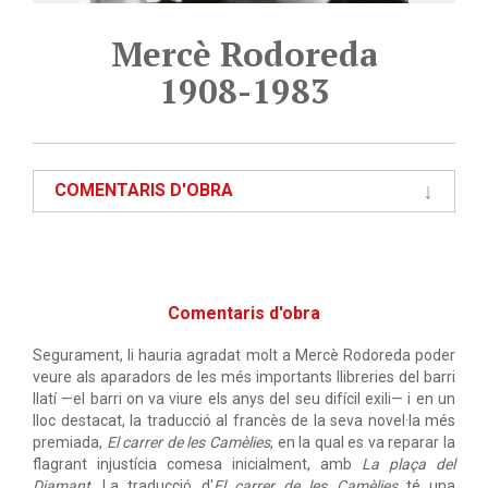
Mercè Rodoreda
1908-1983
COMENTARIS D'OBRA
Comentaris d'obra
Segurament, li hauria agradat molt a Mercè Rodoreda poder
veure als aparadors de les més importants llibreries del barri
llatí —el barri on va viure els anys del seu difícil exili— i en un
lloc destacat, la traducció al francès de la seva novel·la més
premiada,
El carrer de les Camèlies
, en la qual es va reparar la
flagrant injustícia comesa inicialment, amb
La plaça del
Diamant
. La traducció d'
El carrer de les Camèlies
té una