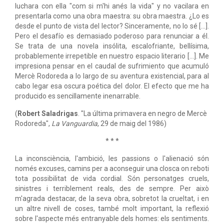
luchara con ella "com si m'hi anés la vida" y no vacilara en
presentarla como una obra maestra: su obra maestra. ¿Lo es
desde el punto de vista del lector? Sinceramente, no lo sé [...].
Pero el desafío es demasiado poderoso para renunciar a él.
Se trata de una novela insólita, escalofriante, bellísima,
probablemente irrepetible en nuestro espacio literario [...]. Me
impresiona pensar en el caudal de sufrimiento que acumuló
Mercè Rodoreda a lo largo de su aventura existencial, para al
cabo legar esa oscura poética del dolor. El efecto que me ha
producido es sencillamente inenarrable.
(
Robert Saladrigas
. "La última primavera en negro de Mercè
Rodoreda",
La Vanguardia
, 29 de maig del 1986)
* * *
La inconsciència, l'ambició, les passions o l'alienació són
només excuses, camins per a aconseguir una closca on reboti
tota possibilitat de vida cordial. Són personatges cruels,
sinistres i terriblement reals, des de sempre. Per això
m'agrada destacar, de la seva obra, sobretot la crueltat, i en
un altre nivell de coses, també molt important, la reflexió
sobre l'aspecte més entranyable dels homes: els sentiments.