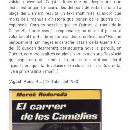
validesa universal. D'aquí l'interès que pot despertar en un
lector estranger. I, encara, des del punt de vista històric, La
plaça del Diamant resulta un text molt més aclaridor que
molts dels manuals d'història que parlen de la guerra civil
espanyola. Com és possible que en Quimet, el marit de la
Colometa, home casat i responsable, ho deixi tot per anar
voluntari al front a defensar una idea, una Revolució? Els que
pietosament han negat el caràcter català de la Guerra Civil
del 36 queden desmentits per aquesta novel·la, perquè, en
Quimet, com molts altres catalans, somiava en una Revolució
que capgiraria, de la nit al dia, un ordre social considerat
injust. I per aquesta Revolució deixa els coloms, i la Colometa,
i va a primera línia, i mor [...].
(
Agustí Pons
.
Avui
, 13 d'abril del 1993)