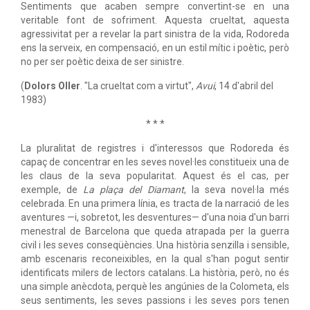
Sentiments que acaben sempre convertint-se en una
veritable font de sofriment. Aquesta crueltat, aquesta
agressivitat per a revelar la part sinistra de la vida, Rodoreda
ens la serveix, en compensació, en un estil mític i poètic, però
no per ser poètic deixa de ser sinistre.
(
Dolors Oller
. "La crueltat com a virtut",
Avui
, 14 d'abril del
1983)
* * *
La pluralitat de registres i d'interessos que Rodoreda és
capaç de concentrar en les seves novel·les constitueix una de
les claus de la seva popularitat. Aquest és el cas, per
exemple, de
La plaça del Diamant
, la seva novel·la més
celebrada. En una primera línia, es tracta de la narració de les
aventures —i, sobretot, les desventures— d'una noia d'un barri
menestral de Barcelona que queda atrapada per la guerra
civil i les seves conseqüències. Una història senzilla i sensible,
amb escenaris reconeixibles, en la qual s'han pogut sentir
identificats milers de lectors catalans. La història, però, no és
una simple anècdota, perquè les angúnies de la Colometa, els
seus sentiments, les seves passions i les seves pors tenen