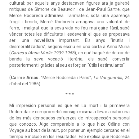
cultural; per aquells anys destacaven figures ara ja gairebé
mítiques de Simone de Beauvoir i de Jean-Paul Sartre, que
Mercè Rodoreda admirava. Tanmateix, sota una aparença
fràgil i tímida, Mercè Rodoreda amagava una voluntat de
ferro, i malgrat que la seva vida no fou mai gaire fàcil, sabé
vèncer totes les dificultats i esdevenir el que es proposava
ser: una novel·lista important. Els anys "inútils i
desmoralitzadors", segons escriu en una carta a Anna Murià
(
Cartes a l'Anna Murià: 1939-1956
), en què hagué de deixar de
banda la seva vocació literària, els sabé convertir
posteriorment i gràcies al seu esforç en "útils i estimulants".
(
Carme Arnau.
"Mercè Rodoreda i París",
La Vanguardia
, 24
d'abril del 1986)
* * *
Mi impresión personal es que en La mort i la primavera
Rodoreda se comprometió consigo misma a llevar a cabo una
de los más denodados esfuerzos de introspección personal
que conozco. Algo comparable a lo que hizo Céline con
Voyage au bout de la nuit, por poner un ejemplo cercano en el
tiempo e incluso en los resultados. Eso explica que Rodoreda