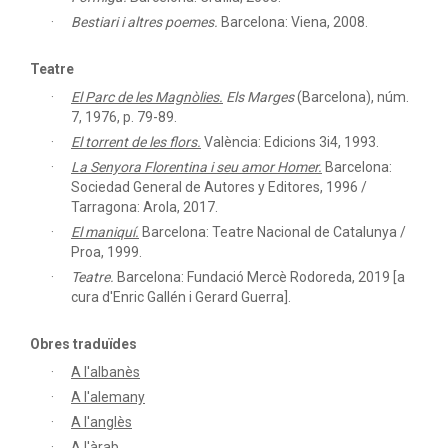
Bestiari i altres poemes.
Barcelona: Viena, 2008.
Teatre
El Parc de les Magnòlies.
Els Marges
(Barcelona), núm.
7, 1976, p. 79-89.
El torrent de les flors.
València: Edicions 3i4, 1993.
La Senyora Florentina i seu amor Homer.
Barcelona:
Sociedad General de Autores y Editores, 1996 /
Tarragona: Arola, 2017.
El maniquí.
Barcelona: Teatre Nacional de Catalunya /
Proa, 1999.
Teatre.
Barcelona: Fundació Mercè Rodoreda, 2019 [a
cura d'Enric Gallén i Gerard Guerra].
Obres traduïdes
A l'albanès
A l'alemany
A l'anglès
A l'àrab