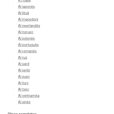
A l'italià
Al japonès
Al lituà
Al macedoni
Al neerlandès
Al noruec
Al polonès
Al portuguès
Al romanès
Al rus
Al sard
Al serbi
Al suec
Al turc
Al txec
Al vietnamita
Al xinès