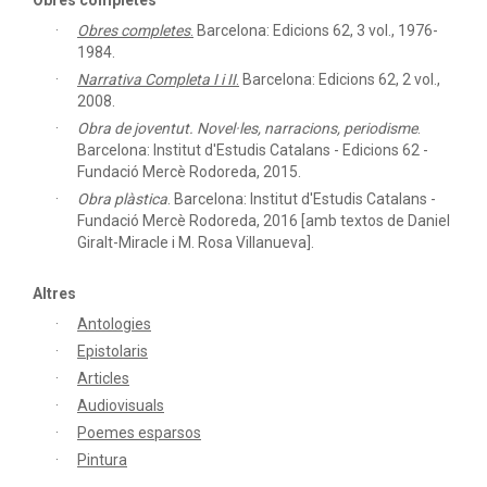
Obres completes
Obres completes
.
Barcelona: Edicions 62, 3 vol., 1976-
1984.
Narrativa Completa I i II
.
Barcelona: Edicions 62, 2 vol.,
2008.
Obra de joventut. Novel·les, narracions, periodisme
.
Barcelona: Institut d'Estudis Catalans - Edicions 62 -
Fundació Mercè Rodoreda, 2015.
Obra plàstica
.
Barcelona: Institut d'Estudis Catalans -
Fundació Mercè Rodoreda, 2016 [amb textos de Daniel
Giralt-Miracle i M. Rosa Villanueva].
Altres
Antologies
Epistolaris
Articles
Audiovisuals
Poemes esparsos
Pintura