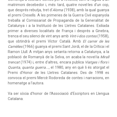
matrimoni decebedor i, més tard, quatre novel·les d'un cop,
que després rebutja, tret d'
Aloma
(1938), amb la qual guanya
el premi Crexells. A les primeries de la Guerra Civil espanyola
treballa al Comissariat de Propaganda de la Generalitat de
Catalunya i a la Institució de les Lletres Catalanes. Exiliada
primer a diverses localitats de França i després a Ginebra,
trenca el seu silenci de vint anys amb
Vint-i-dos contes
(1958),
que obtindrà el premi Víctor Català. Amb
El carrer de les
Camèlies
(1966) guanya el premi Sant Jordi, el de la Crítica i el
Ramon Llull. A mitjan anys setanta retorna a Catalunya, a la
població de Romanyà de la Selva, on acaba la novel·la
Mirall
trencat
(1974) i, entre d'altres, encara publica
Viatges i flors
i
Quanta, quanta guerra...
, el 1980, any en què li és atorgat el
Premi d'Honor de les Lletres Catalanes. Des de 1998 es
convoca el premi Mercè Rodoreda de contes i narracions, en
homenatge a l'autora.
Va ser sòcia d'honor de l'Associació d'Escriptors en Llengua
Catalana.