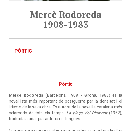
Mercè Rodoreda
1908-1983
PÒRTIC
Pòrtic
Mercè Rodoreda
(Barcelona, 1908 - Girona, 1983) és la
novel·lista més important de postguerra per la densitat i el
lirisme de la seva obra. És autora de la novel·la catalana més
aclamada de tots els temps,
La plaça del Diamant
(1962),
traduïda a una quarantena de llengües.
Comença a escriure contes per a revistes, com a fugida d'un