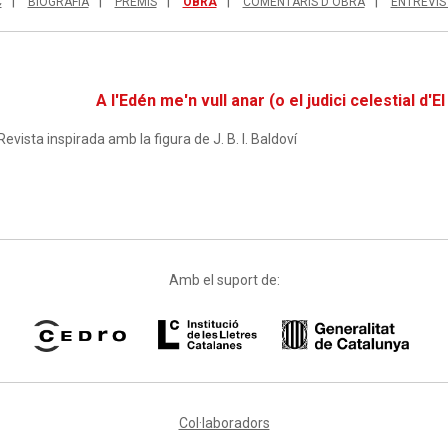
C
BIOGRAFIA
PREMIS
OBRA
COMENTARIS D'OBRA
ENTREVIS
A l'Edén me'n vull anar (o el judici celestial d'E
Revista inspirada amb la figura de J. B. I. Baldoví
Amb el suport de:
Col·laboradors