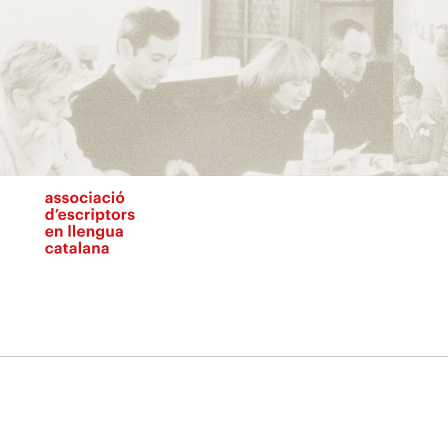
Vés
al
contingut
N
pr