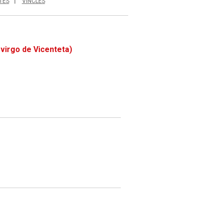
TES
VINCLES
l virgo de Vicenteta)