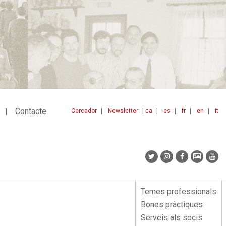
Contacte
Cercador
Newsletter
ca
es
fr
en
it
Menu
idiomes
top
Temes professionals
Menu
Bones pràctiques
lateral
Serveis als socis