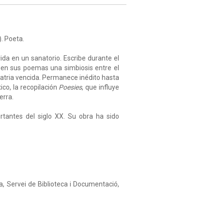
). Poeta.
vida en un sanatorio. Escribe durante el
e en sus poemas una simbiosis entre el
a patria vencida. Permanece inédito hasta
co, la recopilación
Poesies
, que influye
erra.
rtantes del siglo XX. Su obra ha sido
da, Servei de Biblioteca i Documentació,