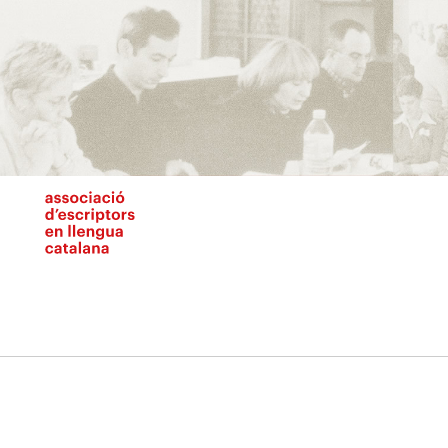
Vés
al
contingut
N
pr