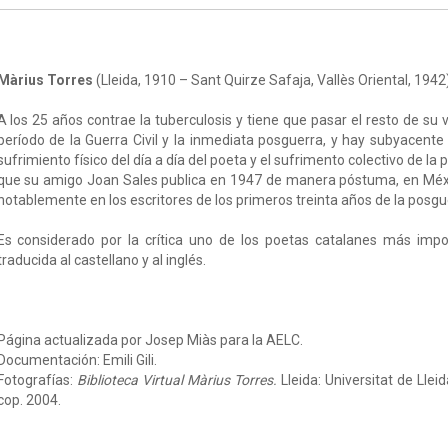
Màrius Torres
(Lleida, 1910 – Sant Quirze Safaja, Vallès Oriental, 1942
A los 25 años contrae la tuberculosis y tiene que pasar el resto de su 
período de la Guerra Civil y la inmediata posguerra, y hay subyacent
sufrimiento físico del día a día del poeta y el sufrimento colectivo de l
que su amigo Joan Sales publica en 1947 de manera póstuma, en Méxi
notablemente en los escritores de los primeros treinta años de la posgu
Es considerado por la crítica uno de los poetas catalanes más impo
traducida al castellano y al inglés.
Página actualizada por Josep Miàs para la AELC.
Documentación: Emili Gili.
Fotografías:
Biblioteca Virtual Màrius Torres.
Lleida: Universitat de Llei
cop. 2004.