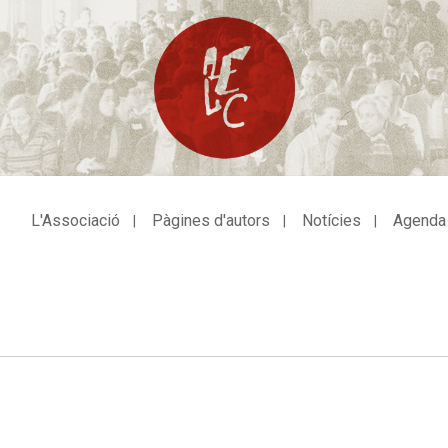
L'Associació
Pàgines d'autors
Notícies
Agenda
avegació
incipal