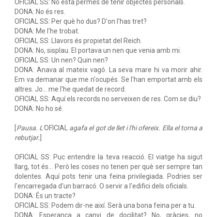
OFICIAL SS: No està permès de tenir objectes personals.
DONA: No és res.
OFICIAL SS: Per què ho dus? D'on l'has tret?
DONA: Me l'he trobat.
OFICIAL SS: Llavors és propietat del Reich.
DONA: No, sisplau. El portava un nen que venia amb mi.
OFICIAL SS: Un nen? Quin nen?
DONA: Anava al mateix vagó. La seva mare hi va morir ahir.
Em va demanar que me n'ocupés. Se l'han emportat amb els
altres. Jo... me l'he quedat de record.
OFICIAL SS: Aquí els records no serveixen de res. Com se diu?
DONA: No ho sé.
[
Pausa. L'
OFICIAL
agafa el got de llet i l'hi ofereix. Ella el torna a
rebutjar.
]
OFICIAL SS: Puc entendre la teva reacció. El viatge ha sigut
llarg, tot és... Però les coses no tenen per què ser sempre tan
dolentes. Aquí pots tenir una feina privilegiada. Podries ser
l'encarregada d'un barracó. O servir a l'edifici dels oficials.
DONA: És un tracte?
OFICIAL SS: Podem dir-ne així. Serà una bona feina per a tu.
DONA: Esperança a canvi de docilitat? No, gràcies, no