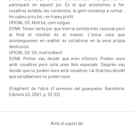
participaré en aquest joc. És el que acostumeu a fer:
vosaltres establiu les condicions, la gent comença a rumiar...
Ho sabeu prou bé, i en traieu profit.
OFICIAL SS: Molt bé, com vulguis.
DONA: Tenen tanta por que trien la sortida més racional, però
al final el resultat és el mateix. L'única cosa que
aconsegueixen en realitat és col·laborar en la seva pròpia
destrucció.
OFICIAL SS: Oh, molt brillant!
DONA: Primer vau decidir que eren inferiors. Podien viure
amb vosaltres però sota unes lleis especials. Després vau
decidir que no podien viure amb vosaltres. I al final heu decidit
que senzillament no poden viure.
(Fragment de l'obra
El somriure del guanyador
. Barcelona:
Edicions 62, 2001, p. 32-33)
Amb el suport de: