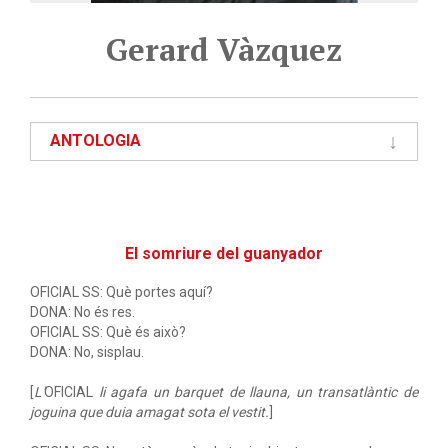
Gerard Vàzquez
ANTOLOGIA
El somriure del guanyador
OFICIAL SS: Què portes aquí?
DONA: No és res.
OFICIAL SS: Què és això?
DONA: No, sisplau.
[
L'
OFICIAL
li agafa un barquet de llauna, un transatlàntic de
joguina que duia amagat sota el vestit.
]