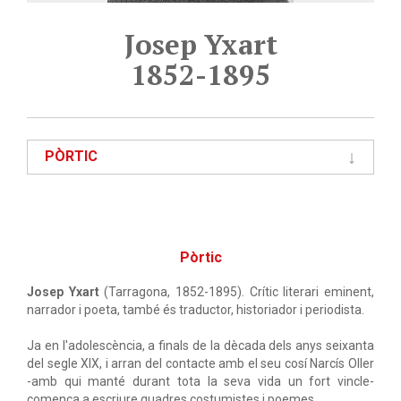
Josep Yxart
1852-1895
PÒRTIC
Pòrtic
Josep Yxart
(Tarragona, 1852-1895). Crític literari eminent,
narrador i poeta, també és traductor, historiador i periodista.
Ja en l'adolescència, a finals de la dècada dels anys seixanta
del segle XIX, i arran del contacte amb el seu cosí Narcís Oller
-amb qui manté durant tota la seva vida un fort vincle-
comença a escriure quadres costumistes i poemes.