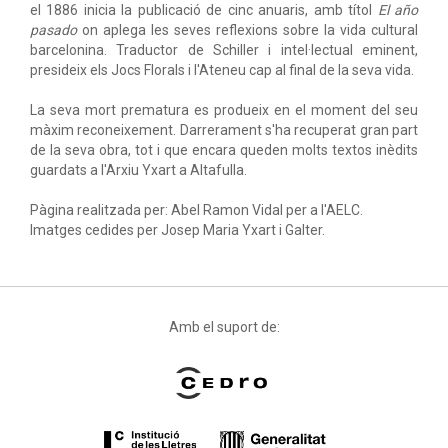
el 1886 inicia la publicació de cinc anuaris, amb títol
El año
pasado
on aplega les seves reflexions sobre la vida cultural
barcelonina. Traductor de Schiller i intel·lectual eminent,
presideix els Jocs Florals i l'Ateneu cap al final de la seva vida.
La seva mort prematura es produeix en el moment del seu
màxim reconeixement. Darrerament s'ha recuperat gran part
de la seva obra, tot i que encara queden molts textos inèdits
guardats a l'Arxiu Yxart a Altafulla.
Pàgina realitzada per: Abel Ramon Vidal per a l'AELC.
Imatges cedides per Josep Maria Yxart i Galter.
Amb el suport de: