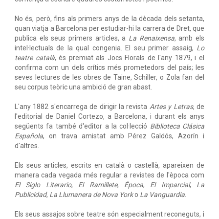
No és, però, fins als primers anys de la dècada dels setanta,
quan viatja a Barcelona per estudiar-hi la carrera de Dret, que
publica els seus primers articles, a
La Renaixensa
, amb els
intel·lectuals de la qual congenia. El seu primer assaig,
Lo
teatre català
, és premiat als Jocs Florals de l'any 1879, i el
confirma com un dels crítics més prometedors del país; les
seves lectures de les obres de Taine, Schiller, o Zola fan del
seu corpus teòric una ambició de gran abast.
L'any 1882 s'encarrega de dirigir la revista
Artes y Letras
, de
l'editorial de Daniel Cortezo, a Barcelona, i durant els anys
següents fa també d'editor a la col·lecció
Biblioteca Clásica
Española
, on trava amistat amb Pérez Galdós, Azorín i
d'altres.
Els seus articles, escrits en català o castellà, apareixen de
manera cada vegada més regular a revistes de l'època com
El Siglo Literario
,
El Ramillete
,
Época
,
El Imparcial
,
La
Publicidad
,
La Llumanera de Nova York
o
La Vanguardia
.
Els seus assajos sobre teatre són especialment reconeguts, i