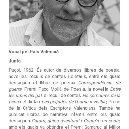
Vocal pel País Valencià
Junta
Puçol, 1962. És autor de diversos llibres de poesia,
novel·les, reculls de contes i dietaris, entre els quals
destaquen el llibre de poesia
Correspondència de
guerra
, Premi Paco Mollà de Poesia, la novel·la
Entre
les urpes del gat
, el recull de contes
Els somriures de la
pena
i el dietari
Les petjades de l’home invisible
, Premi
de la Crítica dels Escriptors Valencians. També ha
publicat llibres de narrativa infantil, entre els quals
destaquen
Caram, quina aventura!
i
Conta’m un conte
,
amb els quals va obtindre el Premi Samaruc al Millor