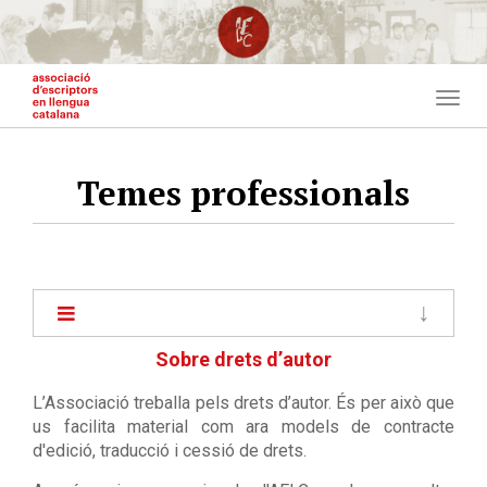
Vés
al
contingut
Togg
navig
Temes professionals
Menu
lateral
nivells
Sobre drets d’autor
inferiors
L’Associació treballa pels drets d’autor. És per això que
us facilita material com ara models de contracte
d'edició, traducció i cessió de drets.