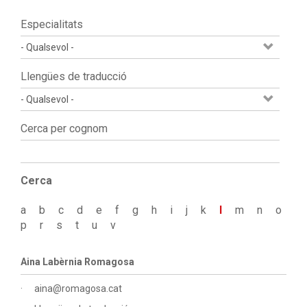
Especialitats
Llengües de traducció
Cerca per cognom
Cerca
a
b
c
d
e
f
g
h
i
j
k
l
m
n
o
p
r
s
t
u
v
Aina Labèrnia Romagosa
aina@romagosa.cat