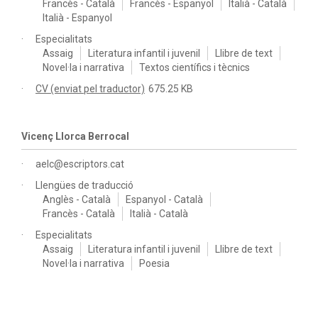
Francès - Català
Francès - Espanyol
Italià - Català
Italià - Espanyol
Especialitats
Assaig
Literatura infantil i juvenil
Llibre de text
Novel·la i narrativa
Textos científics i tècnics
CV (enviat pel traductor)
675.25 KB
Vicenç Llorca Berrocal
aelc@escriptors.cat
Llengües de traducció
Anglès - Català
Espanyol - Català
Francès - Català
Italià - Català
Especialitats
Assaig
Literatura infantil i juvenil
Llibre de text
Novel·la i narrativa
Poesia