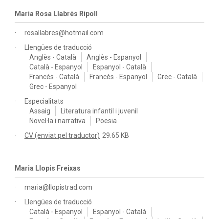
Maria Rosa Llabrés Ripoll
rosallabres@hotmail.com
Llengües de traducció
Anglès - Català
Anglès - Espanyol
Català - Espanyol
Espanyol - Català
Francès - Català
Francès - Espanyol
Grec - Català
Grec - Espanyol
Especialitats
Assaig
Literatura infantil i juvenil
Novel·la i narrativa
Poesia
CV (enviat pel traductor)
29.65 KB
Maria Llopis Freixas
maria@llopistrad.com
Llengües de traducció
Català - Espanyol
Espanyol - Català