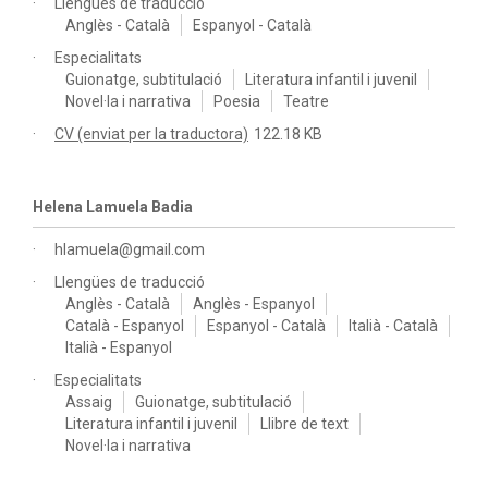
Llengües de traducció
Anglès - Català
Espanyol - Català
Especialitats
Guionatge, subtitulació
Literatura infantil i juvenil
Novel·la i narrativa
Poesia
Teatre
CV (enviat per la traductora)
122.18 KB
Helena Lamuela Badia
hlamuela@gmail.com
Llengües de traducció
Anglès - Català
Anglès - Espanyol
Català - Espanyol
Espanyol - Català
Italià - Català
Italià - Espanyol
Especialitats
Assaig
Guionatge, subtitulació
Literatura infantil i juvenil
Llibre de text
Novel·la i narrativa