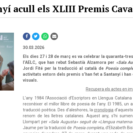
yí acull els XLIII Premis Cava
30.03.2026
Els dies 27 i 28 de març es va celebrar la quaranta-tr
l
’
AELC, que han rebut
Sebastià Alzamora per
«Sala Au
Jordi Fité per la traducció al català de
Poesia compl
activitats entorn dels premis s’han fet a Santanyí i han 
visuals.
Recupera els actes en i
L’any 1984 l’Associació d’Escriptors en Llengua Catalana 
reconèixer el millor llibre de poesia de l’any. El 1985, un 
traducció poètica. Des d’aleshores, la
cronologia
d’aquests 
renom de les lletres catalanes. Aquest any, s’hi sum
Llompart per
«Sala Augusta» seguit de «Llengua materna
Jaume per la traducció de
Poesia completa
, d’Elizabeth Bi