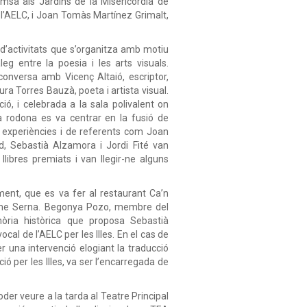
msa als Jardins de la Misericòrdia de
l’AELC, i Joan Tomàs Martínez Grimalt,
 d’activitats que s’organitza amb motiu
eg entre la poesia i les arts visuals.
conversa amb Vicenç Altaió, escriptor,
Laura Torres Bauzà, poeta i artista visual.
ió, i celebrada a la sala polivalent on
a rodona es va centrar en la fusió de
es experiències i de referents com Joan
d, Sebastià Alzamora i Jordi Fité van
libres premiats i van llegir-ne alguns
ment, que es va fer al restaurant Ca’n
Carme Serna. Begonya Pozo, membre del
mòria històrica que proposa Sebastià
al de l’AELC per les Illes. En el cas de
r una intervenció elogiant la traducció
ió per les Illes, va ser l’encarregada de
der veure a la tarda al Teatre Principal