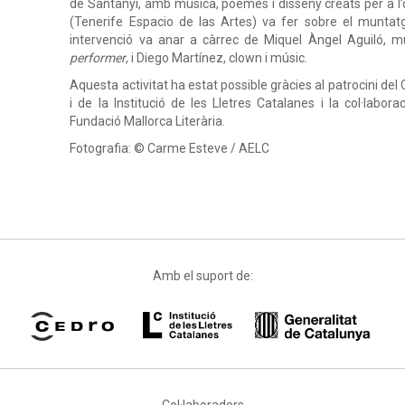
de Santanyí, amb música, poemes i disseny creats per a l’o
(Tenerife Espacio de las Artes) va fer sobre el muntat
intervenció va anar a càrrec de Miquel Àngel Aguiló, mú
performer
, i Diego Martínez, clown i músic.
Aquesta activitat ha estat possible gràcies al patrocini del
i de la Institució de les Lletres Catalanes i la col·labor
Fundació Mallorca Literària.
Fotografia: © Carme Esteve / AELC
Amb el suport de:
Col·laboradors