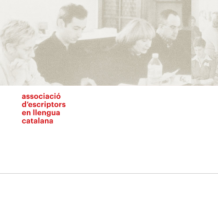
Vés
al
contingut
N
pr