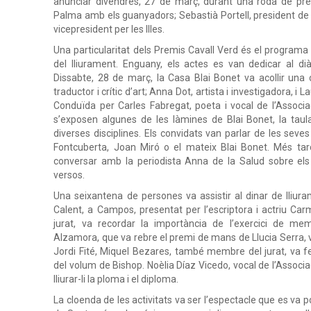
anunciar divendres, 27 de març, durant una roda de pre
Palma amb els guanyadors; Sebastià Portell, president de 
vicepresident per les Illes.
Una particularitat dels Premis Cavall Verd és el programa
del lliurament. Enguany, els actes es van dedicar al diàl
Dissabte, 28 de març, la Casa Blai Bonet va acollir una 
traductor i crític d’art; Anna Dot, artista i investigadora, i 
Conduïda per Carles Fabregat, poeta i vocal de l’Associac
s’exposen algunes de les làmines de Blai Bonet, la taul
diverses disciplines. Els convidats van parlar de les sev
Fontcuberta, Joan Miró o el mateix Blai Bonet. Més tar
conversar amb la periodista Anna de la Salud sobre els l
versos.
Una seixantena de persones va assistir al dinar de lliura
Calent, a Campos, presentat per l’escriptora i actriu 
jurat, va recordar la importància de l’exercici de me
Alzamora, que va rebre el premi de mans de Llucia Serra, voc
Jordi Fité, Miquel Bezares, també membre del jurat, va fe
del volum de Bishop. Noèlia Díaz Vicedo, vocal de l’Associac
lliurar-li la ploma i el diploma.
La cloenda de les activitats va ser l
’
espectacle que es va po