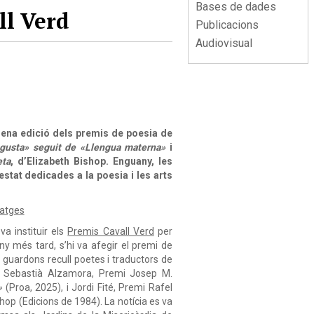
Bases de dades
ll Verd
Publicacions
Audiovisual
esena edició dels premis de poesia de
gusta» seguit de «Llengua materna»
i
eta
, d’Elizabeth Bishop. Enguany, les
estat dedicades a la poesia i les arts
matges
va instituir els
Premis Cavall Verd
per
any més tard, s’hi va afegir el premi de
guardons recull poetes i traductors de
en Sebastià Alzamora, Premi Josep M.
»
(Proa, 2025), i Jordi Fité, Premi Rafel
shop (Edicions de 1984). La notícia es va