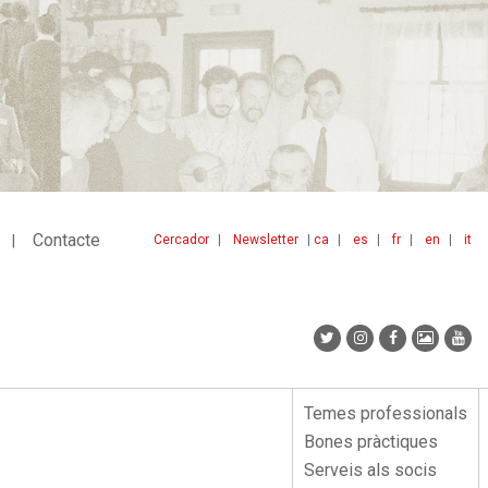
Contacte
Cercador
Newsletter
ca
es
fr
en
it
Menu
idiomes
top
Temes professionals
Menu
Bones pràctiques
lateral
Serveis als socis