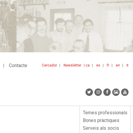
Contacte
Cercador
Newsletter
ca
es
fr
en
it
Menu
idiomes
top
Temes professionals
Menu
Bones pràctiques
lateral
Serveis als socis