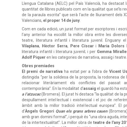
Llengua Catalana (AELC) pel País Valencià, ha destacat la
quantitat de llibres publicats com en la qualitat que se’ls r
de la paraula escrita” que serà l’acte de lliurament dels X
Valencians,
el
proper
14
de
juny
.
Com en cada edició, un jurat format per escriptores i escr
l’any anterior ha escollit la millor obra entre les diverse
teatre, literatura infantil i literatura juvenil. Enguany
Vilaplana
,
Hèctor
Serra
,
Pere
Císcar
i
Maria
Dolors
literatura infantil i literatura juvenil; i per
Gemma
Miralle
Adolf
Piquer
en
les
categories
de
narrativa,
assaig
i
teatre
Obres
premiades
El
premi
de
narrativa
ha
estat
per
a l’obra de
Vicent
U
distingida
“per la solidesa de la proposta, la rodonesa de l
relacionar literàriament els conflictes del passat 
contemporània”.
En la modalitat d’
assaig
el guardó ha est
a
l
’
atzucac
(Bromera).
El
jurat
hi
destaca
“
la
qualitat de la p
despullament intel·lectual i existencial i el joc de referè
àmbit amb la millor tradició intel·lectual europea”.
El p
d’
Àngels
Gregori
Quan
els
grans
arbres
cauen
(Bromera),
amb gran domini formal”, i perquè és “una obra aguda, inte
de la intertextualitat”.
La millor obra de
teatre
de
l'any
20