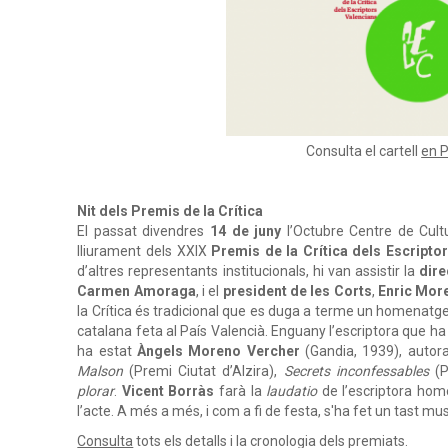
Consulta el cartell
en 
Nit
dels
Premis
de
la
Crítica
El passat divendres
14
de
juny
l’Octubre Centre de Cultu
lliurament dels XXIX
Premis
de
la
Crítica
dels
Escripto
d’altres representants institucionals, hi van assistir la
dire
Carmen Amoraga
, i el
president de les Corts
,
Enric Mor
la Crítica és tradicional que es duga a terme un homenatge
catalana feta al País Valencià. Enguany l’escriptora que 
ha estat
Àngels
Moreno
Vercher
(Gandia, 1939), autora,
Malson
(Premi Ciutat d’Alzira),
Secrets
inconfessables
(P
plorar
.
Vicent Borràs
farà la
laudatio
de l’escriptora hom
l’acte. A més a més, i com a fi de festa, s'ha fet un tast mu
Consulta
tots els detalls i la cronologia dels premiats.