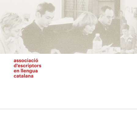
Vés
al
contingut
N
pr