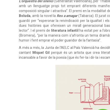
L
’
orquestra
del
silenci
(Generalitat Valenciana),
per
“
l'
habi
amb un llenguatge propi tot emprant diferents manifest
composició singular i atractiva”.
El premi en la modalitat 
Boluda
,
amb
la
novel·la
Res
a
amagar
(Tabarca). El jurat 
guardó per “esperonar la reivindicació per la igualtat i e
dues històries que ofereixen un mirall generacional ba
lector”.
I el premi de
literatura
infantil
ha estat per a l’ob
(Bromera), “per la manera com s’afronta un tema dramàt
humor i fent emprar el poder guaridor de la fantasia”.
A més a més, la Junta de l'AELC al País Valencià ha decidi
cantant
Miquel
Gil
perquè és un artista que crea litera
incansable a favor de la poesia (que és fer-la i dir-la i esca