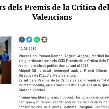
 dels Premis de la Crítica del
Valencians
12.06.2019
Vicent
Usó,
Ramon
Ramon,
Àngels
Gregori,
Maribel
Ba
els
guardonats
amb
els
XXIX
Premis
de
la
Crítica
dels
E
les
millors
obres
publicades
durant
el
2018.
Miquel
Gil
ha
estat
reconegut
amb
el
Premi
Difusió
Directiva
de
l'AELC
al
País
Valencià.
La
nit
dels
Premis
de
la
Crítica
va ser
divendres
14
Contemporània,
en
el
transcurs
d'una
vetlada
en
la
qual
Moreno
Vercher.
“
Tenim
una
literatura
molt
potent
, i les obres guardona
han guanyat, també: escollir mai no és fàcil quan hi ha t
consideracions dels jurats,
Gemma
Pasqual
, vicepres