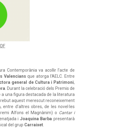
PDF
ra Contemporània va acollir l’acte de
rs
Valencians
que atorga l’AELC. Entre
ctora general de Cultura i Patrimoni
,
era
. Durant la celebració dels Premis de
 a una figura destacada de la literatura
ha rebut aquest merescut reconeixement
 entre d’altres obres, de les novel·les
remi Alfons el Magnànim) o
Cantar i
enatjada i
Joaquina
Barba
presentarà
sical del grup
Carraixet
.