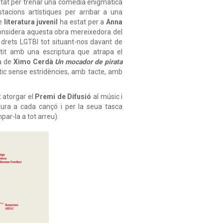
litat per trenar una comèdia enigmàtica
acions artístiques per arribar a una
de
literatura
juvenil
ha estat per a
Anna
considera aquesta obra mereixedora del
ls drets LGTBI tot situant-nos davant de
stit amb una escriptura que atrapa el
ra de
Ximo
Cerdà
Un
mocador
de
pirata
ic sense estridències, amb tacte, amb
t atorgar el
Premi
de
Difusió
al
músic
i
tura a cada cançó i per la seua tasca
mpar-la a tot arreu).