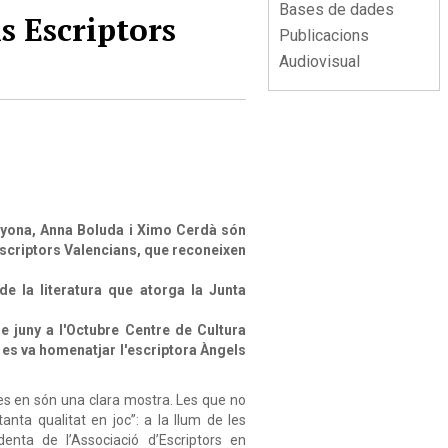
Bases de dades
s Escriptors
Publicacions
Audiovisual
yona,
Anna
Boluda
i
Ximo
Cerdà
són
scriptors
Valencians,
que
reconeixen
de
la
literatura
que
atorga
la
Junta
de
juny
a
l'Octubre
Centre
de
Cultura
es va homenatjar
l'escriptora
Àngels
des en són una clara mostra. Les que no
anta qualitat en joc”: a la llum de les
identa de l’Associació d’Escriptors en