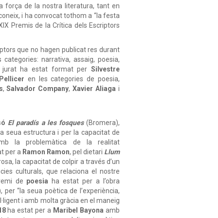
 força de la nostra literatura, tant en
econeix, i ha convocat tothom a “la festa
XIX Premis de la Crítica dels Escriptors
iptors que no hagen publicat res durant
s categories: narrativa, assaig, poesia,
 el jurat ha estat format per
Silvestre
Pellicer
en les categories de poesia,
s
,
Salvador
Company
,
Xavier
Aliaga
i
.
só
El
paradís
a
les
fosques
(Bromera),
a seua estructura i per la capacitat de
amb la problemàtica de la realitat
at per a
Ramon
Ramon
, pel dietari
Llum
rosa, la capacitat de colpir a través d’un
ncies culturals, que relaciona el nostre
remi de
poesia
ha estat per a l’obra
 per “la seua poètica de l’experiència,
l·ligent i amb molta gràcia en el maneig
18
ha
estat
per
a
Maribel
Bayona
amb