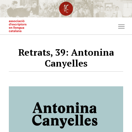
Vés
al
contingut
Togg
navig
Retrats, 39: Antonina
Canyelles