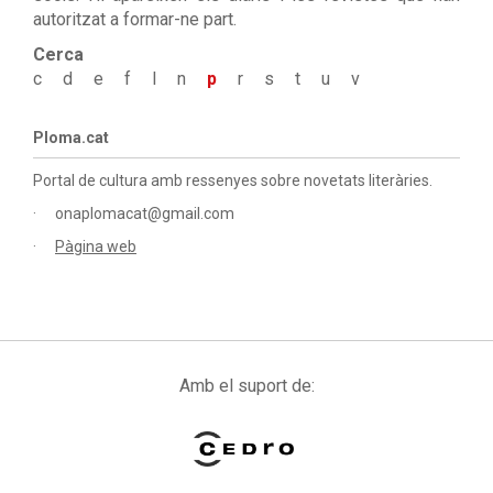
autoritzat a formar-ne part.
Cerca
c
d
e
f
l
n
p
r
s
t
u
v
Ploma.cat
Portal de cultura amb ressenyes sobre novetats literàries.
onaplomacat@gmail.com
Pàgina web
Amb el suport de: