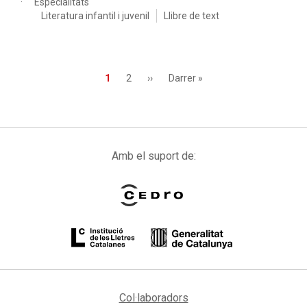
Especialitats
Literatura infantil i juvenil
Llibre de text
Paginació
Pàgina
1
Page
2
Pàgina
››
Última
Darrer »
actual
següent
pàgina
Amb el suport de:
Col·laboradors