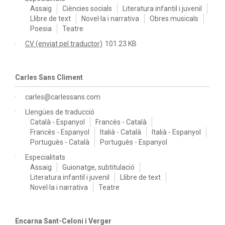
Assaig
Ciències socials
Literatura infantil i juvenil
Llibre de text
Novel·la i narrativa
Obres musicals
Poesia
Teatre
CV (enviat pel traductor)
101.23 KB
Carles Sans Climent
carles@carlessans.com
Llengües de traducció
Català - Espanyol
Francès - Català
Francès - Espanyol
Italià - Català
Italià - Espanyol
Portuguès - Català
Portuguès - Espanyol
Especialitats
Assaig
Guionatge, subtitulació
Literatura infantil i juvenil
Llibre de text
Novel·la i narrativa
Teatre
Encarna Sant-Celoni i Verger