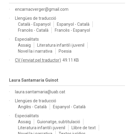
encarnacverger@gmail.com
Llengües de traducció
Català - Espanyol
Espanyol - Català
Francès - Català
Francès - Espanyol
Especialitats
Assaig
Literatura infantil i juvenil
Novel·la i narrativa
Poesia
CV (enviat pel traductor)
49.11 KB
Laura Santamaria Guinot
laura.santamaria@uab.cat
Llengües de traducció
Anglès - Català
Espanyol - Català
Especialitats
Assaig
Guionatge, subtitulació
Literatura infantil i juvenil
Llibre de text
Novel·la i narrativa
Textos jurídics