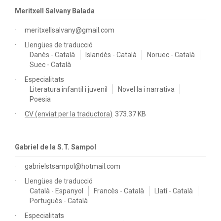
Meritxell Salvany Balada
meritxellsalvany@gmail.com
Llengües de traducció
Danès - Català
Islandès - Català
Noruec - Català
Suec - Català
Especialitats
Literatura infantil i juvenil
Novel·la i narrativa
Poesia
CV (enviat per la traductora)
373.37 KB
Gabriel de la S.T. Sampol
gabrielstsampol@hotmail.com
Llengües de traducció
Català - Espanyol
Francès - Català
Llatí - Català
Portuguès - Català
Especialitats