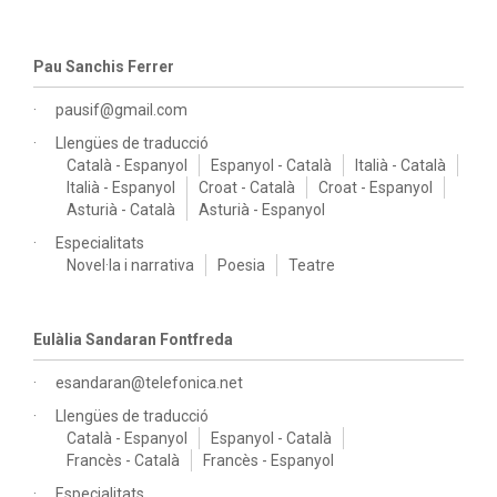
Pau Sanchis Ferrer
pausif@gmail.com
Llengües de traducció
Català - Espanyol
Espanyol - Català
Italià - Català
Italià - Espanyol
Croat - Català
Croat - Espanyol
Asturià - Català
Asturià - Espanyol
Especialitats
Novel·la i narrativa
Poesia
Teatre
Eulàlia Sandaran Fontfreda
esandaran@telefonica.net
Llengües de traducció
Català - Espanyol
Espanyol - Català
Francès - Català
Francès - Espanyol
Especialitats