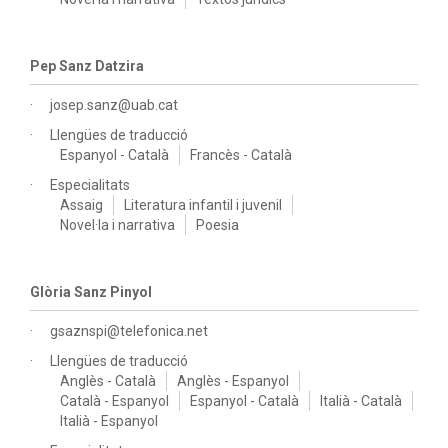
Pep Sanz Datzira
josep.sanz@uab.cat
Llengües de traducció
Espanyol - Català
Francès - Català
Especialitats
Assaig
Literatura infantil i juvenil
Novel·la i narrativa
Poesia
Glòria Sanz Pinyol
gsaznspi@telefonica.net
Llengües de traducció
Anglès - Català
Anglès - Espanyol
Català - Espanyol
Espanyol - Català
Italià - Català
Italià - Espanyol