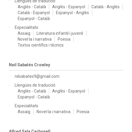
Llengües de traducció
Anglès - Català
Anglès - Espanyol
Català - Anglès
Català - Espanyol
Espanyol - Anglès
Espanyol - Català
Especialitats
Assaig
Literatura infantil i juvenil
Novel·la i narrativa
Poesia
Textos científics i tècnics
Neil Sabatés Crowley
nilsabates9@gmail.com
Llengües de traducció
Anglès - Català
Anglès - Espanyol
Espanyol - Català
Especialitats
Assaig
Novel·la i narrativa
Poesia
Alfred Sala Carbonell