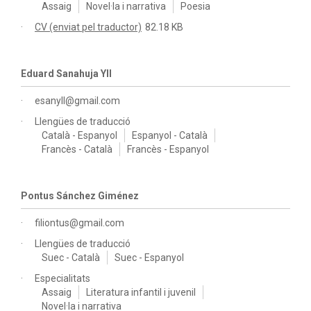
Assaig
Novel·la i narrativa
Poesia
CV (enviat pel traductor)
82.18 KB
Eduard Sanahuja Yll
esanyll@gmail.com
Llengües de traducció
Català - Espanyol
Espanyol - Català
Francès - Català
Francès - Espanyol
Pontus Sánchez Giménez
filiontus@gmail.com
Llengües de traducció
Suec - Català
Suec - Espanyol
Especialitats
Assaig
Literatura infantil i juvenil
Novel·la i narrativa