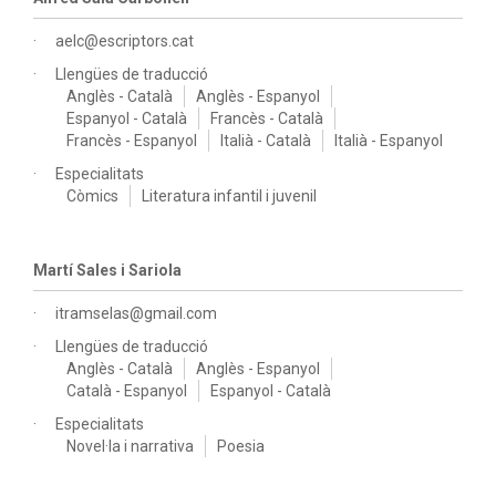
aelc@escriptors.cat
Llengües de traducció
Anglès - Català
Anglès - Espanyol
Espanyol - Català
Francès - Català
Francès - Espanyol
Italià - Català
Italià - Espanyol
Especialitats
Còmics
Literatura infantil i juvenil
Martí Sales i Sariola
itramselas@gmail.com
Llengües de traducció
Anglès - Català
Anglès - Espanyol
Català - Espanyol
Espanyol - Català
Especialitats
Novel·la i narrativa
Poesia