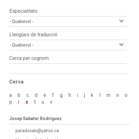
Especialitats
Llengües de traducció
Cerca per cognom
Cerca
a
b
c
d
e
f
g
h
i
j
k
l
m
n
o
p
r
s
t
u
v
Josep Sabater Rodríguez
paradoxals@yahoo.ca