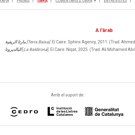
RAFIA
PREMIS
OBRA
COMENTARIS D'OBRA
ENTREVISTES
A l'àrab
مارتا الريفية
[Terra Baixa]
. El Caire: Sphinx Agency, 2011. (Trad. Ahme
البالديرونا
[
La Baldirona
]. El Caire: Niqat, 2025. (Trad. Ali Mohamed Abd
Amb el suport de: