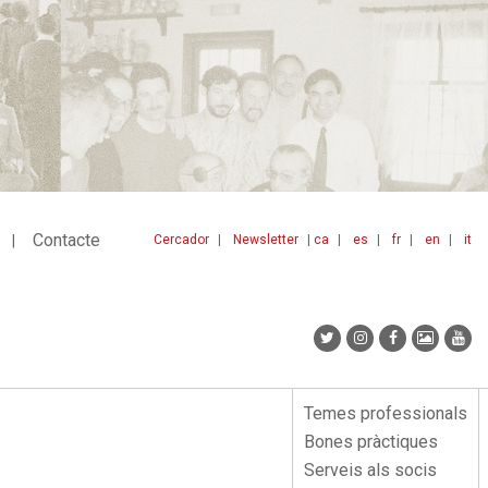
Contacte
Cercador
Newsletter
ca
es
fr
en
it
Menu
idiomes
top
Temes professionals
Menu
Bones pràctiques
lateral
Serveis als socis