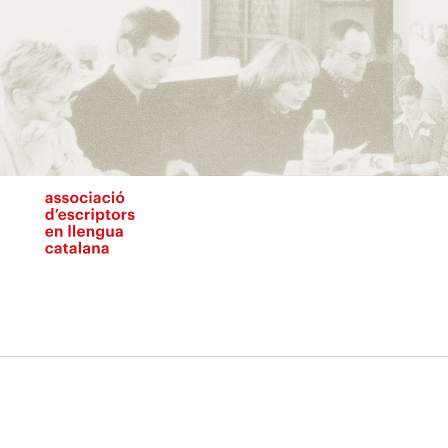
Vés
al
contingut
N
pr