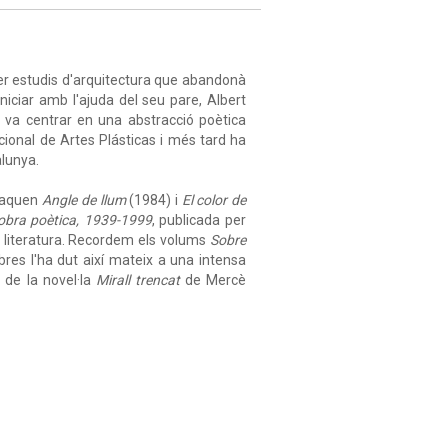
fer estudis d'arquitectura que abandonà
iniciar amb l'ajuda del seu pare, Albert
 va centrar en una abstracció poètica
cional de Artes Plásticas i més tard ha
lunya.
staquen
Angle de llum
(1984) i
El color de
 obra poètica, 1939-1999
, publicada per
 la literatura. Recordem els volums
Sobre
ibres l'ha dut així mateix a una intensa
, de la novel·la
Mirall trencat
de Mercè