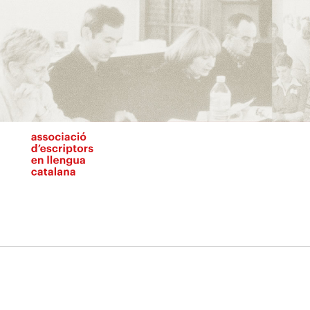
Vés
al
contingut
N
pr