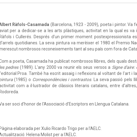
Albert Ràfols-Casamada
(Barcelona, 1923 - 2009), poeta i pintor. Va 
aviat per a dedicar-se a les arts plàstiques, activitat en la qual es va 
Ràfols i Cullerés. Després d'un primer moment postexpressionista es
d'arrels quotidianes. La seva pintura va merèixer el 1980 el Premio Na
merescut nombrosos reconeixements tant al seu país com fora de Cata
Com a poeta, Casamada ha publicat nombrosos llibres, dels quals de
les pedres
(1989). L'any 2000 va reunir els seus versos a
Signe d'aire:
l'editorial Proa. També ha escrit assaig i reflexions al voltant de l'art i
pintura
(1985) o
Correspondències i contrastos
. La seva passió pels ll
activitat com a il·lustrador de clàssics literaris catalans, entre d'altres
Rodoreda.
Va ser soci d'honor de l'Associació d'Escriptors en Llengua Catalana.
Pàgina elaborada per Xulio Ricardo Trigo per a l'AELC.
Actualització: Helena Molist per a l'AELC.