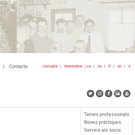
Contacte
Cercador
Newsletter
ca
es
fr
en
it
Menu
idiomes
top
Temes professionals
Menu
Bones pràctiques
lateral
Serveis als socis