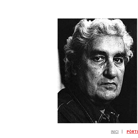
INICI
PÒRT