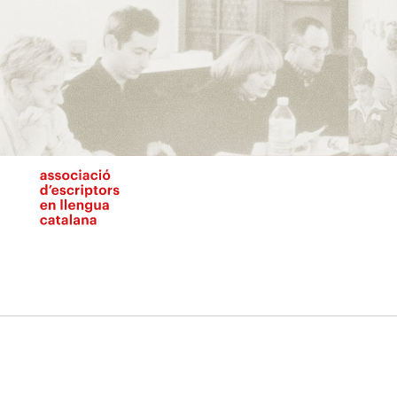
Vés
al
contingut
N
pr