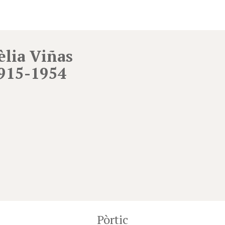
èlia Viñas
915-1954
Pòrtic