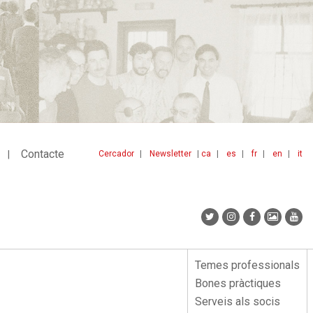
Contacte
Cercador
Newsletter
ca
es
fr
en
it
Menu
idiomes
top
Temes professionals
Menu
Bones pràctiques
lateral
Serveis als socis