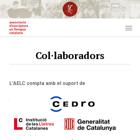
Vés
al
contingut
Togg
navig
Col·laboradors
L'AELC compta amb el suport de