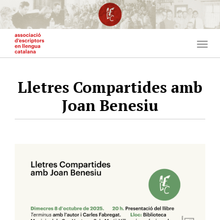
Vés
al
contingut
Togg
navig
Lletres Compartides amb
Joan Benesiu