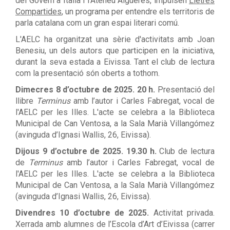
del Govern a Itàlia i l'Ateneu Alguerès, impulsen
Lletres
Compartides
, un programa per entendre els territoris de
parla catalana com un gran espai literari comú.
L'AELC ha organitzat una sèrie d'activitats amb Joan
Benesiu, un dels autors que participen en la iniciativa,
durant la seva estada a Eivissa. Tant el club de lectura
com la presentació són oberts a tothom.
Dimecres 8 d’octubre de 2025.
20 h.
Presentació del
llibre
Terminus
amb l’autor i Carles Fabregat, vocal de
l'AELC per les Illes. L'acte se celebra a la Biblioteca
Municipal de Can Ventosa, a la Sala Marià Villangómez
(avinguda d’Ignasi Wallis, 26, Eivissa).
Dijous 9 d’octubre de 2025. 19.30 h.
Club de lectura
de
Terminus
amb l’autor i Carles Fabregat, vocal de
l'AELC per les Illes. L'acte se celebra a la Biblioteca
Municipal de Can Ventosa, a la Sala Marià Villangómez
(avinguda d’Ignasi Wallis, 26, Eivissa).
Divendres 10 d’octubre de 2025.
Activitat privada.
Xerrada amb alumnes de l’Escola d’Art d’Eivissa (carrer