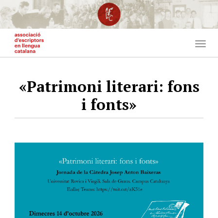
Vés
al
contingut
Togg
navig
«Patrimoni literari: fons
i fonts»