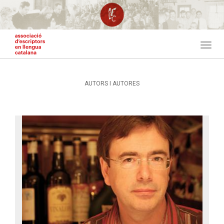
Vés
al
contingut
Togg
navig
AUTORS I AUTORES