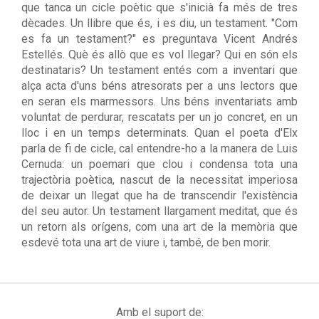
que tanca un cicle poètic que s'inicià fa més de tres
dècades. Un llibre que és, i es diu, un testament. "Com
es fa un testament?" es preguntava Vicent Andrés
Estellés. Què és allò que es vol llegar? Qui en són els
destinataris? Un testament entés com a inventari que
alça acta d'uns béns atresorats per a uns lectors que
en seran els marmessors. Uns béns inventariats amb
voluntat de perdurar, rescatats per un jo concret, en un
lloc i en un temps determinats. Quan el poeta d'Elx
parla de fi de cicle, cal entendre-ho a la manera de Luis
Cernuda: un poemari que clou i condensa tota una
trajectòria poètica, nascut de la necessitat imperiosa
de deixar un llegat que ha de transcendir l'existència
del seu autor. Un testament llargament meditat, que és
un retorn als orígens, com una art de la memòria que
esdevé tota una art de viure i, també, de ben morir.
Amb el suport de: