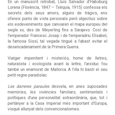
En un manuscrit retrobat, Lluís Salvador d’Habsburg
Lorena (Florència, 1847 – Txèquia, 1915) confessa els
secrets dels seus amors, alguns de tràgics, ens
ofereix punts de vista personals però objectius sobre
els esdeveniments que canviaren el mapa europeu del
segle xx, des de Meyerling fins a Sarajevo. Cosí de
l’emperador Francesc Josep i de l’emperadriu Elisabet,
la famosa Sissí, tal vegada tingué a l’abast evitar el
desencadenament de la Primera Guerra.
Viatger impenitent i misteriós, home de lletres,
naturalista i ecologista avant la lettre, l’arxiduc fou
també un enamorat de Mallorca. A l’illa hi bastí el seu
petit regne paradisíac.
Les darreres paraules
desvela, en unes suposades
memòries, les vivències familiars, sentimentals i
polítiques d’una personalitat extraordinària, que, tot i
pertànyer a la Casa Imperial més important d’Europa,
visqué allunyat dels convencionalismes.