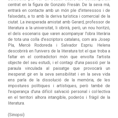
centrat en la figura de Gonzalo Fresán. De la seva mà,
entrarà en contacte amb un món ple d'interessos i de
falsedats, a to amb la deriva turística i comercial de la
ciutat. La inesperada amistat amb Gerard, professor de
literatura a la universitat, li obrirà, però, un nou horitzó,
el dels escenaris que varen acompanyar l'obra literària
de tota una colla d'escriptors catalans, com ara Josep
Pla, Mercè Rodoreda i Salvador Espriu. Helena
descobrirà en l'univers de la literatura tot el que troba a
faltar en el contradictori món que envolta l'artista
objecte del seu estudi, i el contagi d'una passió per la
paraula vinculada al paisatge que provocarà un
inesperat gir en la seva sensibilitat i en la seva vida
ens parla de la dissolució de la memòria, de les
impostures polítiques i artístiques, però també de
l'esperança d'una difícil salvació personal i col·lectiva
en el territori alhora intangible, poderós i fràgil de la
literatura.
(Sinopsi)