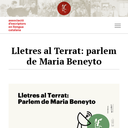
Vés
al
contingut
Togg
navig
Lletres al Terrat: parlem
de Maria Beneyto