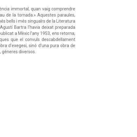
igència immortal, quan vaig comprendre
lau de la tornada.» Aquestes paraules,
és bells i més singualrs de la Literatura
 Agustí Bartra l'havia deixat preparada
publicat a Mèxic l'any 1953, ens retorna,
íaques que el convuls descabdellament
obra d'exegesi, sinó d'una pura obra de
, gèneres diversos.