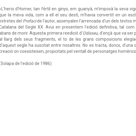
«L'heroi d'Homer, tan fèrtil en ginys, em guanyà, m'imposà la seva v
que la meva vida, com a ell el seu destí, m'havia convertit en un esc
extretes del
Prefaci
de l'autor, assenyalen l'arrencada d'un dels textos m
Catalana del Segle XX. Avui en presentem l'edició definitiva, tal com
abans de morir. Aquesta primera reedició d'
Odisseu
, d'ençà que va ser 
al llarg dels seus fragments, el to de les grans composicions eleg
d'aquest segle ha suscitat entre nosaltres. No es tracta, doncs, d'una 
creació on coexisteixen, propicitats pel ventall de personatges homèrics
(Solapa de l'edició de 1986)