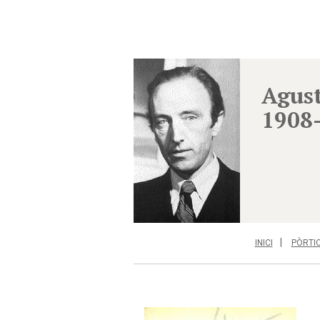
Agust
1908
INICI
PÒRTI