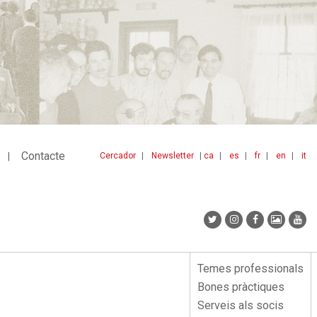
Contacte
Cercador
Newsletter
ca
es
fr
en
it
Menu
idiomes
top
Temes professionals
Menu
Bones pràctiques
lateral
Serveis als socis