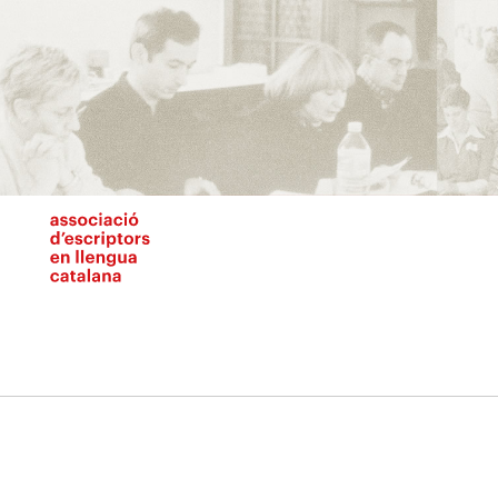
Vés
al
contingut
N
pr