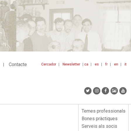
Contacte
Cercador
Newsletter
ca
es
fr
en
it
Menu
idiomes
top
Temes professionals
Menu
Bones pràctiques
lateral
Serveis als socis