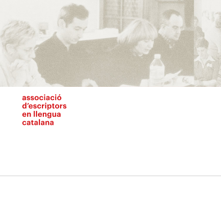
Vés
al
contingut
N
pr