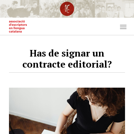
Vés
al
contingut
Togg
navig
Has de signar un
contracte editorial?