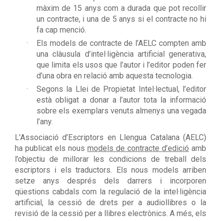
màxim de 15 anys com a durada que pot recollir
un contracte, i una de 5 anys si el contracte no hi
fa cap menció.
Els models de contracte de l’AELC compten amb
una clàusula d’intel·ligència artificial generativa,
que limita els usos que l’autor i l’editor poden fer
d’una obra en relació amb aquesta tecnologia.
Segons la Llei de Propietat Intel·lectual, l’editor
està obligat a donar a l’autor tota la informació
sobre els exemplars venuts almenys una vegada
l’any.
L’Associació d’Escriptors en Llengua Catalana (AELC)
ha publicat els nous
models de contracte d’edició
amb
l’objectiu de millorar les condicions de treball dels
escriptors i els traductors. Els nous models arriben
setze anys després dels darrers i incorporen
qüestions cabdals com la regulació de la intel·ligència
artificial, la cessió de drets per a audiollibres o la
revisió de la cessió per a llibres electrònics. A més, els