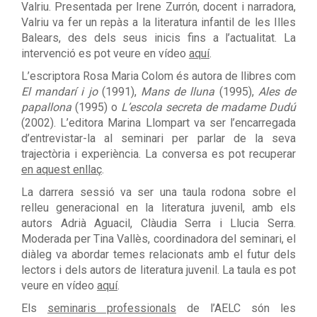
Valriu. Presentada per Irene Zurrón, docent i narradora,
Valriu va fer un repàs a l
a literatura infantil de les Illes
Balears, des dels seus inicis fins a l’actualitat. La
intervenció es pot veure en vídeo
aquí
.
L
’escriptora
Rosa Maria Colom és autora de llibres com
El mandarí i jo
(1991),
Mans de lluna
(1995),
Ales de
papallona
(1995) o
L’escola secreta de madame Dudú
(2002). L
’editora Marina Llompart va ser l’encarregada
d’entrevistar-la al seminari per parlar de la seva
trajectòria i experiència. La conversa es pot recuperar
en aquest enllaç
.
La darrera sessió va ser una taula rodona sobre el
relleu generacional en la literatura juvenil, amb els
autors Adrià Aguacil, Clàudia Serra i Llucia Serra.
Moderada per Tina Vallès, coordinadora del seminari, el
diàleg va abordar temes relacionats amb el futur dels
lectors i dels autors de literatura juvenil. La taula es pot
veure en vídeo
aquí
.
Els
seminaris professionals
de l’AELC són les