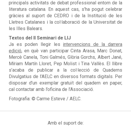
principals activitats de debat professional entorn de la
literatura catalana.
En aquest cas, s
’ha pogut celebrar
gràcies a
l suport de CEDRO i de la Institució de les
Lletres Catalanes i la col·laboració de la Universitat de
les Illes Balears.
Textos del II Seminari de LIJ
Ja es poden llegir les
intervencions de la darrera
edició
, en què van participar Cinta Arasa, Marc Donat,
Mercè Canela, Toni Galmés, Glòria Gorchs, Albert Jané,
Míriam Martín Lloret, Pep Molist i Tina Vallès. El llibre
s’acaba de publicar a la col·lecció de Quaderns
Divulgatius de l’AELC en diversos formats digitals. Per
disposar d’un exemplar gratuït del quadern en paper,
cal contactar amb l’oficina de l’Associació.
Fotografia: © Carme Esteve / AELC.
Amb el suport de: