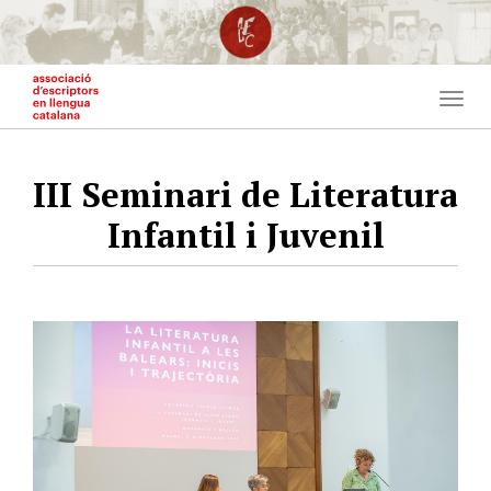
Vés
al
contingut
Togg
navig
III Seminari de Literatura
Infantil i Juvenil