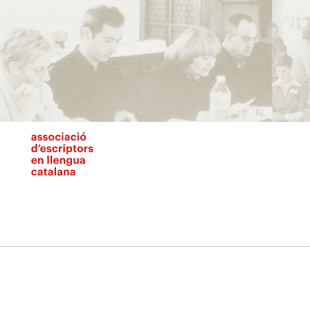
Vés
al
contingut
N
pr