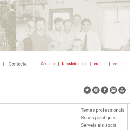
Contacte
Cercador
Newsletter
ca
es
fr
en
it
Menu
idiomes
top
Temes professionals
Menu
Bones pràctiques
lateral
Serveis als socis