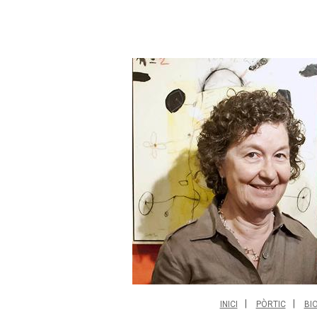
INICI
PÒRTIC
BI