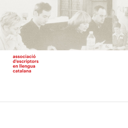
Vés
al
contingut
N
pr