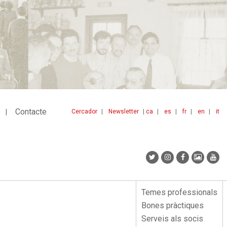
Contacte
Cercador
Newsletter
ca
es
fr
en
it
Menu
idiomes
top
Temes professionals
Menu
Bones pràctiques
lateral
Serveis als socis