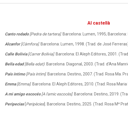
Al castellà
Canto rodado
[Pedra de tartera]
. Barcelona: Lumen, 1995; Barcelona: 
Alcanfor
[Càmfora]
. Barcelona: Lumen, 1998. (Trad. de José Ferreras
Calle Bolivia
[Carrer Bolívia]
. Barcelona: El Aleph Editores, 2001. (Tr
Bella edad
[Bella edat}
. Barcelona: Diagonal, 2003. (Trad. d'Ana Manr
País íntimo
[País íntim]
. Barcelona: Destino, 2007. (Trad. Rosa Ma. Prat
Emma
[Emma]
. Barcelona: El Aleph Editores, 2010. (Trad. Rosa Maria
A mi amigo escocés
[A l'amic escocès]
. Barcelona: Destino, 2019. (T
Peripecias
[
Peripècies
]. Barcelona: Destino, 2025. (Trad. Rosa Mª Prats