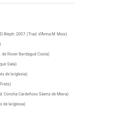
El Aleph: 2007. (Trad. d'Anna M. Moix)
)
ad. de Roser Berdagué Costa)
ique Sala)
s de la Iglesia)
 Prats)
rad. Concha Cardeñoso Sáenz de Miera)
 de la Iglesia)