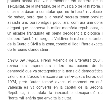
política alhora que van descobrint els secrets de la
sexualitat, de la literatura, de la música o de la història, i
encara tardaran a constatar que no hi haurà revolució.
No saben, però, que a la reunió secreta tenen previst
assistir uns personatges peculiars, com ara una dona
elegant que conserva la millor memòria republicana, o
un alcalde franquista en plena decadència biològica i
d'idees. També el sergent Valdívia, la màxima autoritat
de la Guàrdia Civil a la zona, coneix el lloc i l'hora exacta
de la reunió clandestina...
L'avió del migdia
, Premi València de Literatura 2001,
revisa les esperances i les frustracions de la
generació que va protagonitzar la transició democràtica
valenciana. L'acció transcorre en vint-i-quatre hores del
1974, però l'autor també evoca el moment en què
València es va convertir en la capital de la Segona
República, i constata la inexorable desaparició de
l'horta mil·lenària que envolta la ciutat.