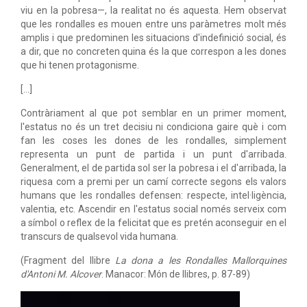
viu en la pobresa—, la realitat no és aquesta. Hem observat
que les rondalles es mouen entre uns paràmetres molt més
amplis i que predominen les situacions d'indefinició social, és
a dir, que no concreten quina és la que correspon a les dones
que hi tenen protagonisme.
[...]
Contràriament al que pot semblar en un primer moment,
l'estatus no és un tret decisiu ni condiciona gaire què i com
fan les coses les dones de les rondalles, simplement
representa un punt de partida i un punt d'arribada.
Generalment, el de partida sol ser la pobresa i el d'arribada, la
riquesa com a premi per un camí correcte segons els valors
humans que les rondalles defensen: respecte, intel·ligència,
valentia, etc. Ascendir en l'estatus social només serveix com
a símbol o reflex de la felicitat que es pretén aconseguir en el
transcurs de qualsevol vida humana.
(Fragment del llibre
La dona a les Rondalles Mallorquines
d'Antoni M. Alcover
. Manacor: Món de llibres, p. 87-89)