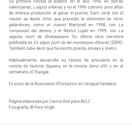
Su primera novela la publicó en el año 1990 en tierras
valencianas,
L'espòs infernal
, y en el 1996 culminó unos años
de intensa producción al ganar el premio Sant Jordi con
El
misteri de Berlín
, éxtio que precedió la obtención de otros
galardones, como el Joanot Martorell en 1998, con
La
compassió del dimoni
, y el Nèstor Luján en 1999, con
La
segona mort de Shakespeare
. Su última obra narrativa
publicada es
En algun punt de les muntanyes d'Ararat
(2004).
También cabe decir que ha escrito poesía, ensayo y teatro.
Habitualmente, desarrolla su faceta de articulista en la
revista de historia
Sapiens
, en la revista
Serra d'Or
y en el
semanario
El Triangle
.
Es socio de la Associació d'Escriptors en Llengua Catalana.
Página elaborada por Carme Ros para AELC.
Fotografía: © Pere Virgili.