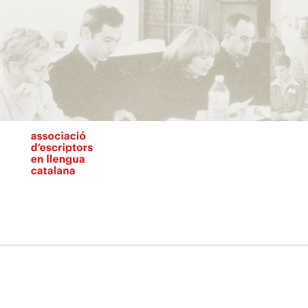
Vés
al
contingut
N
pr