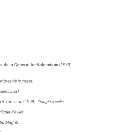
a de la Generalitat Valenciana
(1989):
mbres de la ciutat
.
ilenciada)
.
gia Valenciana (1999):
Trilogia d'exilis
.
ilogia d'exilis
.
bu Magrib
.