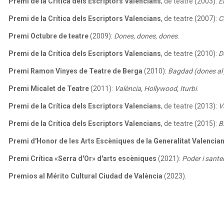
Premi de la Crítica dels Escriptors Valencians
, de teatre (2003):
E
Premi de la Crítica dels Escriptors Valencians
, de teatre (2007):
C
Premi Octubre de teatre
(2009):
Dones, dones, dones
.
Premi de la Crítica dels Escriptors Valencians
, de teatre (2010):
D
Premi Ramon Vinyes de Teatre de Berga
(2010):
Bagdad (dones al 
Premi Micalet de Teatre
(2011):
València, Hollywood, Iturbi
.
Premi de la Crítica dels Escriptors Valencians
, de teatre (2013):
V
Premi de la Crítica dels Escriptors Valencians
, de teatre (2015):
B
Premi d'Honor de les Arts Escèniques de la Generalitat Valencia
Premi Crítica «Serra d'Or» d'arts escèniques
(2021):
Poder i sante
Premios al Mérito Cultural Ciudad de València
(2023).