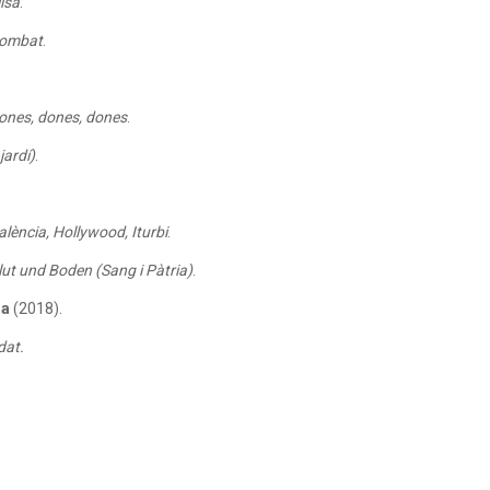
lisa
.
ombat
.
ones, dones, dones
.
jardí)
.
alència, Hollywood, Iturbi
.
lut und Boden (Sang i Pàtria)
.
na
(2018).
dat.