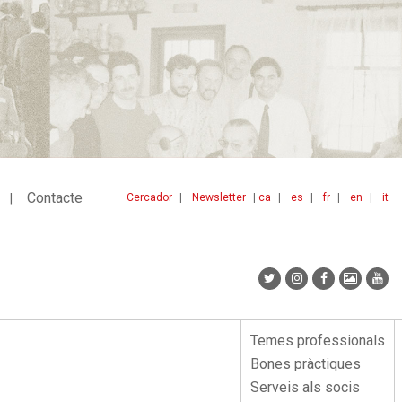
Contacte
Cercador
Newsletter
ca
es
fr
en
it
Menu
idiomes
top
Temes professionals
Menu
Bones pràctiques
lateral
Serveis als socis