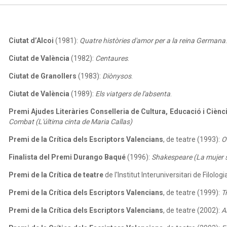
Ciutat d’Alcoi
(1981):
Quatre històries d'amor per a la reina Germana
.
Ciutat de València
(1982):
Centaures
.
Ciutat de Granollers
(1983):
Diònysos
.
Ciutat de València
(1989):
Els viatgers de l'absenta
.
Premi Ajudes Literàries Conselleria de Cultura, Educació i Ciènci
Combat (L'última cinta de Maria Callas)
Premi de la Crítica dels Escriptors Valencians
, de teatre (1993):
O
Finalista del Premi Durango Baqué
(1996):
Shakespeare (La mujer s
Premi de la Crítica de teatre
de l'Institut Interuniversitari de Filolo
Premi de la Crítica dels Escriptors Valencians
, de teatre (1999):
Tr
Premi de la Crítica dels Escriptors Valencians
, de teatre (2002):
A