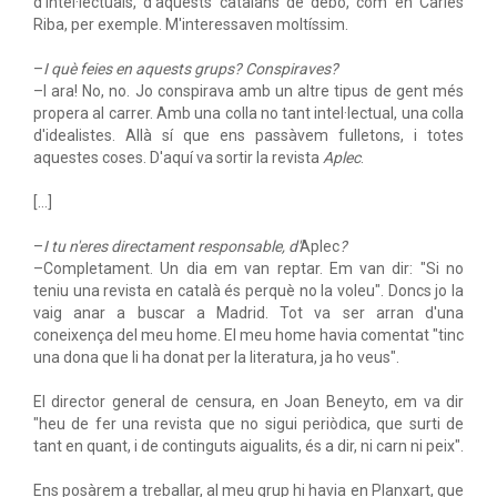
d'intel·lectuals, d'aquests catalans de debò, com en Carles
Riba, per exemple. M'interessaven moltíssim.
–
I què feies en aquests grups? Conspiraves?
–I ara! No, no. Jo conspirava amb un altre tipus de gent més
propera al carrer. Amb una colla no tant intel·lectual, una colla
d'idealistes. Allà sí que ens passàvem fulletons, i totes
aquestes coses. D'aquí va sortir la revista
Aplec
.
[…]
–
I tu n'eres directament responsable, d'
Aplec
?
–Completament. Un dia em van reptar. Em van dir: "Si no
teniu una revista en català és perquè no la voleu". Doncs jo la
vaig anar a buscar a Madrid. Tot va ser arran d'una
coneixença del meu home. El meu home havia comentat "tinc
una dona que li ha donat per la literatura, ja ho veus".
El director general de censura, en Joan Beneyto, em va dir
"heu de fer una revista que no sigui periòdica, que surti de
tant en quant, i de continguts aigualits, és a dir, ni carn ni peix".
Ens posàrem a treballar, al meu grup hi havia en Planxart, que