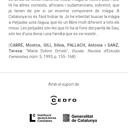
Hi ha altres contexts, africans i sudamericans, sobretot, que
ja tenen de per si un enorme component de màgia. A
Catalunya no és fàcil trobar-la. Jo he intentat buscar la màgia
a
Petjades sota l'aigua
, que és un llibre molt diferent a tots els
meus. Les petjades són les que hi ha al fons del pantà de Sau,
són les d'una dona i una família que es va resistir…
(
CABRÉ, Montse, GILI, Sílvia, PALLACH, Antonia i SANZ,
Teresa:
"Maria Dolors Orriols",
Duoda. Revista d'Estudis
Feministes
, núm. 5, 1993, p. 155- 168)
Amb el suport de: