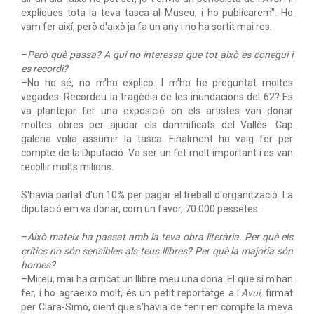
expliques tota la teva tasca al Museu, i ho publicarem". Ho
vam fer així, però d'això ja fa un any i no ha sortit mai res.
–
Però què passa? A qui no interessa que tot això es conegui i
es recordi?
–No ho sé, no m'ho explico. I m'ho he preguntat moltes
vegades. Recordeu la tragèdia de les inundacions del 62? Es
va plantejar fer una exposició on els artistes van donar
moltes obres per ajudar els damnificats del Vallès. Cap
galeria volia assumir la tasca. Finalment ho vaig fer per
compte de la Diputació. Va ser un fet molt important i es van
recollir molts milions.
S'havia parlat d'un 10% per pagar el treball d'organització. La
diputació em va donar, com un favor, 70.000 pessetes.
–
Això mateix ha passat amb la teva obra literària. Per què els
crítics no són sensibles als teus llibres? Per què la majoria són
homes?
–Mireu, mai ha criticat un llibre meu una dona. El que sí m'han
fer, i ho agraeixo molt, és un petit reportatge a l'
Avui
, firmat
per Clara-Simó, dient que s'havia de tenir en compte la meva