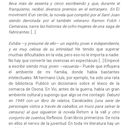
lleva más de sesenta y cinco escribiendo y que, durante el
franquismo, recibió diversos premios en el extranjero. En
El
moviment d'un cercle
, la novela que compitió por el Sant Joan
siendo derrotada por el también veterano Ramon Folch i
Camarasa, narra las historias de ocho mujeres de una saga de
fabricantes.
[...]
Exhibe —y presume de ello— un espíritu joven e independiente,
y es muy celosa de su intimidad:
He tenido que superar
muchas dificultades en la vida, pero eso no le importa a nadie.
No hay que convertir las vivencias en espectáculo [...] Empecé
a escribir siendo muy joven
—recuerda—
Puede que influyera
el ambiente de mi familia, donde había bastantes
intelectuales. Mi hermano Lluís, por ejemplo, ha sido una rata
de biblioteca. Publicó un diccionario sobre el léxico de la
comarca de Osona. En Vic, antes de la guerra, había un gran
ambiente cultural y supongo que algo se me contagió.
Debutó
en 1949 con un libro de relatos,
Cavalcades
(una serie de
personajes vistos a través de caballos, un truco para salvar la
censura) al que siguieron la novela
Retorn a la vall
y otro
conjunto de cuentos,
Reflexos
.
Eran libros primerizos. Se nota
en ellos el nervio de la juventud. En toda mi literatura hay un