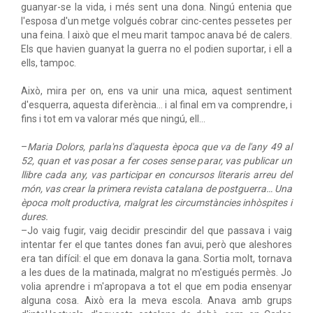
guanyar-se la vida, i més sent una dona. Ningú entenia que
l'esposa d'un metge volgués cobrar cinc-centes pessetes per
una feina. I això que el meu marit tampoc anava bé de calers.
Els que havien guanyat la guerra no el podien suportar, i ell a
ells, tampoc.
Això, mira per on, ens va unir una mica, aquest sentiment
d'esquerra, aquesta diferència… i al final em va comprendre, i
fins i tot em va valorar més que ningú, ell…
–
Maria Dolors, parla'ns d'aquesta època que va de l'any 49 al
52, quan et vas posar a fer coses sense parar, vas publicar un
llibre cada any, vas participar en concursos literaris arreu del
món, vas crear la primera revista catalana de postguerra… Una
època molt productiva, malgrat les circumstàncies inhòspites i
dures.
–Jo vaig fugir, vaig decidir prescindir del que passava i vaig
intentar fer el que tantes dones fan avui, però que aleshores
era tan difícil: el que em donava la gana. Sortia molt, tornava
a les dues de la matinada, malgrat no m'estigués permès. Jo
volia aprendre i m'apropava a tot el que em podia ensenyar
alguna cosa. Això era la meva escola. Anava amb grups