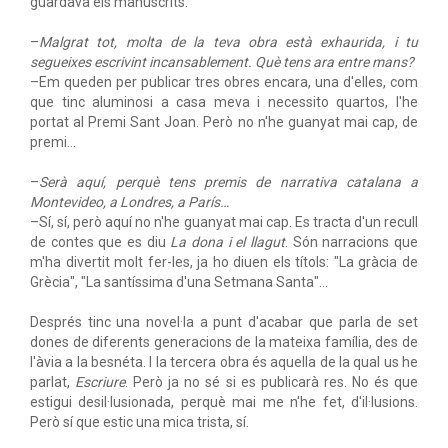
guardava els manuscrits.
–
Malgrat tot, molta de la teva obra està exhaurida, i tu
segueixes escrivint incansablement. Què tens ara entre mans?
–Em queden per publicar tres obres encara, una d'elles, com
que tinc aluminosi a casa meva i necessito quartos, l'he
portat al Premi Sant Joan. Però no n'he guanyat mai cap, de
premi…
–
Serà aquí, perquè tens premis de narrativa catalana a
Montevideo, a Londres, a París…
–Sí, sí, però aquí no n'he guanyat mai cap. Es tracta d'un recull
de contes que es diu
La dona i el llagut
. Són narracions que
m'ha divertit molt fer-les, ja ho diuen els títols: "La gràcia de
Grècia", "La santíssima d'una Setmana Santa"…
Després tinc una novel·la a punt d'acabar que parla de set
dones de diferents generacions de la mateixa família, des de
l'àvia a la besnéta. I la tercera obra és aquella de la qual us he
parlat,
Escriure
. Però ja no sé si es publicarà res. No és que
estigui desil·lusionada, perquè mai me n'he fet, d'il·lusions.
Però sí que estic una mica trista, sí.