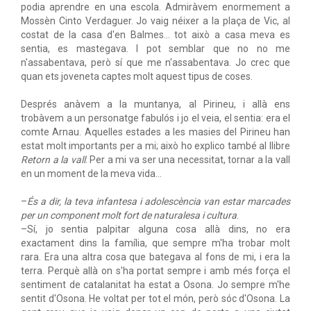
podia aprendre en una escola. Admiràvem enormement a
Mossèn Cinto Verdaguer. Jo vaig néixer a la plaça de Vic, al
costat de la casa d'en Balmes… tot això a casa meva es
sentia, es mastegava. I pot semblar que no no me
n'assabentava, però sí que me n'assabentava. Jo crec que
quan ets joveneta captes molt aquest tipus de coses.
Després anàvem a la muntanya, al Pirineu, i allà ens
trobàvem a un personatge fabulós i jo el veia, el sentia: era el
comte Arnau. Aquelles estades a les masies del Pirineu han
estat molt importants per a mi; això ho explico també al llibre
Retorn a la vall
. Per a mi va ser una necessitat, tornar a la vall
en un moment de la meva vida…
–
És a dir, la teva infantesa i adolescència van estar marcades
per un component molt fort de naturalesa i cultura
.
–Sí, jo sentia palpitar alguna cosa allà dins, no era
exactament dins la família, que sempre m'ha trobar molt
rara. Era una altra cosa que bategava al fons de mi, i era la
terra. Perquè allà on s'ha portat sempre i amb més força el
sentiment de catalanitat ha estat a Osona. Jo sempre m'he
sentit d'Osona. He voltat per tot el món, però sóc d'Osona. La