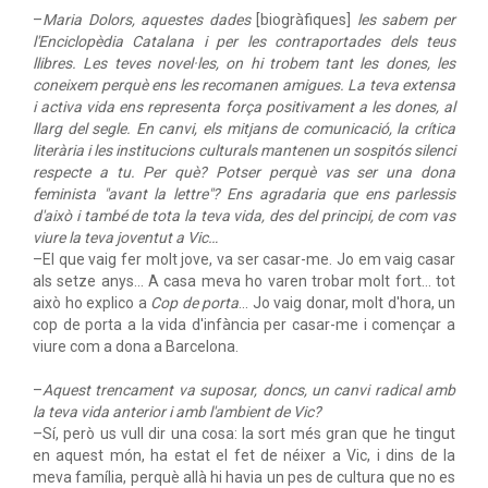
–
Maria Dolors, aquestes dades
[biogràfiques]
les sabem per
l'Enciclopèdia Catalana i per les contraportades dels teus
llibres. Les teves novel·les, on hi trobem tant les dones, les
coneixem perquè ens les recomanen amigues. La teva extensa
i activa vida ens representa força positivament a les dones, al
llarg del segle. En canvi, els mitjans de comunicació, la crítica
literària i les institucions culturals mantenen un sospitós silenci
respecte a tu. Per què? Potser perquè vas ser una dona
feminista "avant la lettre"? Ens agradaria que ens parlessis
d'això i també de tota la teva vida, des del principi, de com vas
viure la teva joventut a Vic…
–El que vaig fer molt jove, va ser casar-me. Jo em vaig casar
als setze anys… A casa meva ho varen trobar molt fort… tot
això ho explico a
Cop de porta
… Jo vaig donar, molt d'hora, un
cop de porta a la vida d'infància per casar-me i començar a
viure com a dona a Barcelona.
–
Aquest trencament va suposar, doncs, un canvi radical amb
la teva vida anterior i amb l'ambient de Vic?
–Sí, però us vull dir una cosa: la sort més gran que he tingut
en aquest món, ha estat el fet de néixer a Vic, i dins de la
meva família, perquè allà hi havia un pes de cultura que no es