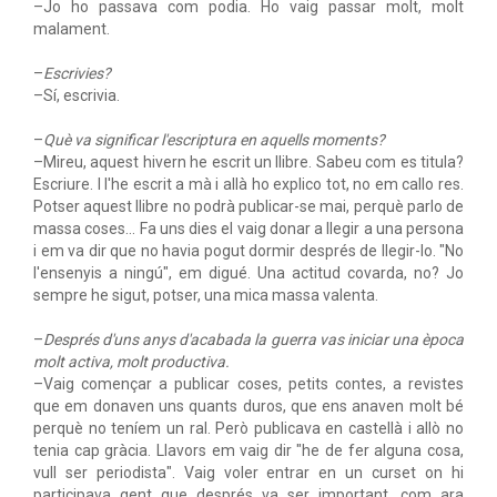
–Jo ho passava com podia. Ho vaig passar molt, molt
malament.
–
Escrivies?
–Sí, escrivia.
–
Què va significar l'escriptura en aquells moments?
–Mireu, aquest hivern he escrit un llibre. Sabeu com es titula?
Escriure. I l'he escrit a mà i allà ho explico tot, no em callo res.
Potser aquest llibre no podrà publicar-se mai, perquè parlo de
massa coses… Fa uns dies el vaig donar a llegir a una persona
i em va dir que no havia pogut dormir després de llegir-lo. "No
l'ensenyis a ningú", em digué. Una actitud covarda, no? Jo
sempre he sigut, potser, una mica massa valenta.
–
Després d'uns anys d'acabada la guerra vas iniciar una època
molt activa, molt productiva.
–Vaig començar a publicar coses, petits contes, a revistes
que em donaven uns quants duros, que ens anaven molt bé
perquè no teníem un ral. Però publicava en castellà i allò no
tenia cap gràcia. Llavors em vaig dir "he de fer alguna cosa,
vull ser periodista". Vaig voler entrar en un curset on hi
participava gent que després va ser important, com ara