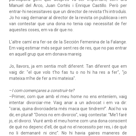
Manuel del Arco, Juan Cortés i Enrique Castillo. Però per
entrar-hi necessitaves que un director de revista t'hi introduís.
Jo ho vaig demanar al director de la revista on publicava i em
van contestar que una dona no tenia cap necessitat de fer
aquestes coses, em va dir que no.
L'altre camí era fer-se de la Sección Femenina de la Falange.
Em vaig estimar més seguir sent res de res, que no pas entrar
en aquell grup que em donava mareig.
Jo, llavors, ja em sentia molt diferent. Tan diferent que em
vaig dir: "el que vols t'ho fas tu o no hi ha res a fer", "jo
mateixa m'he de fer a mi mateixa".
–
I com començares a construir-te?
–Primer, com que amb el meu home no ens enteníem, vaig
intentar divorciar-me. Vaig anar a un advocat i em va dir:
"carai, quina divorciadeta més maca que tindrem!". Així ho va
dir, en plural! "Doncs no em divorcio", vaig contestar. "Me'l faré
jo, el divorci. Viuré amb el meu home com una dona conscient
de què no depenc d'ell, de què no el necessito per res, i de què
no li demanaré ni cinc". No hi havia gaires maneres de