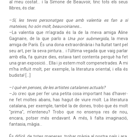
al meu costat… i la Simone de Beauvoir, tinc tots els seus
llibres, és clar.
–
Sí, les teves personatges que amb valentia es fan a si
mateixes, ho són molt, beauvoirianes…
–La valentia que m'agrada és la de la meva amiga Aline
Gagnaire, de la que parlo a
Una por submergida
, la meva
amiga de París. És una dona extraordinària i ha lluitat tant pel
seu art, per la seva pintura… i l'última vegada que vaig parlar
amb ella, fa quinze dies, estava tant contenta perquè ha fet
una gran exposició… Ella i jo estem molt compenetrades. A mi
m'ha influït molt, per exemple, la literatura oriental, i ella és
budista! […]
–
I què en penses, de les artistes catalanes actuals?
–Jo crec que per fer una petita cosa important has d'haver-
ne fet moltes abans, has hagut de viure molt. La literatura
catalana, per exemple, també la de dones, trobo que és molt
"prima", m'enteneu? Trobo que no ensenya res de nou,
encara, potser més endavant. A més, li falta imaginació,
fantasia, màgia…
És difícil, de totes maneres, trobar màgia al nostre país i ara.