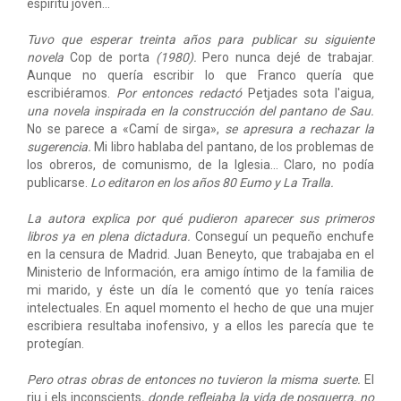
espíritu joven...
Tuvo que esperar treinta años para publicar su siguiente
novela
Cop de porta
(1980).
Pero nunca dejé de trabajar.
Aunque no quería escribir lo que Franco quería que
escribiéramos.
Por entonces redactó
Petjades sota l'aigua
,
una novela inspirada en la construcción del pantano de Sau.
No se parece a «Camí de sirga»,
se apresura a rechazar la
sugerencia.
Mi libro hablaba del pantano, de los problemas de
los obreros, de comunismo, de la Iglesia... Claro, no podía
publicarse.
Lo editaron en los años 80 Eumo y La Tralla.
La autora explica por qué pudieron aparecer sus primeros
libros ya en plena dictadura.
Conseguí un pequeño enchufe
en la censura de Madrid. Juan Beneyto, que trabajaba en el
Ministerio de Información, era amigo íntimo de la familia de
mi marido, y éste un día le comentó que yo tenía raices
intelectuales. En aquel momento el hecho de que una mujer
escribiera resultaba inofensivo, y a ellos les parecía que te
protegían.
Pero otras obras de entonces no tuvieron la misma suerte.
El
riu i els inconscients
, donde reflejaba la vida de posguerra, no