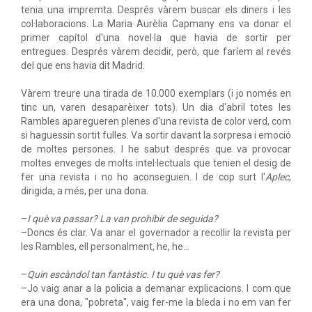
tenia una impremta. Després vàrem buscar els diners i les
col·laboracions. La Maria Aurèlia Capmany ens va donar el
primer capítol d'una novel·la que havia de sortir per
entregues. Després vàrem decidir, però, que faríem al revés
del que ens havia dit Madrid.
Vàrem treure una tirada de 10.000 exemplars (i jo només en
tinc un, varen desaparèixer tots). Un dia d'abril totes les
Rambles aparegueren plenes d'una revista de color verd, com
si haguessin sortit fulles. Va sortir davant la sorpresa i emoció
de moltes persones. I he sabut després que va provocar
moltes enveges de molts intel·lectuals que tenien el desig de
fer una revista i no ho aconseguien. I de cop surt l'
Aplec
,
dirigida, a més, per una dona.
–
I què va passar? La van prohibir de seguida?
–Doncs és clar. Va anar el governador a recollir la revista per
les Rambles, ell personalment, he, he…
–
Quin escàndol tan fantàstic. I tu què vas fer?
–Jo vaig anar a la policia a demanar explicacions. I com que
era una dona, "pobreta", vaig fer-me la bleda i no em van fer