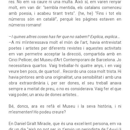
res. No em va caure ni una multa. Això sí, em varen renyar
molt, em van dir: "sembla mentida, els catalans comenceu
amb poesia, i acabeu tirant trets". (he, he) "Fins i tot els
números són en català!", perquè les pàgines estaven en
números romans!
–
I quines altres coses has fer que no sabem? Explica, explica…
–A mi m'interessava molt el món de l'art, havia entrevistat
poetes i artistes per diferents revistes i aquestes activitats
em van permetre acceptar la direcció, compartida amb en
Cirici Pellicer, del Museu d'Art Contemporani de Barcelona. Jo
necessitava quartos. Vaig treballar-hi quatre anys, i en vaig
veure ben pocs, de quartos!… Recordo una cosa molt trista. Hi
havia pintores amb una originalitat, una sensibilitat i amb una
obra extraordinària i, per ser dones, el seu treball anava
sempre a meitat de preu, o no es considerava. Vaig fer el que
vaig poder, un arxiu de dones artistes…
Bé, doncs, ara es refà el Museu i la seva història, i ni
m'esmenten! Ho podeu creure?
En Daniel Giralt Miracle, que és una excel·lent persona, em va
dir un dia "això no pot ser, jo t'envio un periodista de l'
Avui
i li