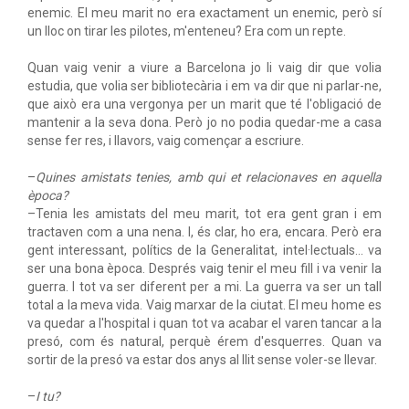
enemic. El meu marit no era exactament un enemic, però sí
un lloc on tirar les pilotes, m'enteneu? Era com un repte.
Quan vaig venir a viure a Barcelona jo li vaig dir que volia
estudia, que volia ser bibliotecària i em va dir que ni parlar-ne,
que això era una vergonya per un marit que té l'obligació de
mantenir a la seva dona. Però jo no podia quedar-me a casa
sense fer res, i llavors, vaig començar a escriure.
–
Quines amistats tenies, amb qui et relacionaves en aquella
època?
–Tenia les amistats del meu marit, tot era gent gran i em
tractaven com a una nena. I, és clar, ho era, encara. Però era
gent interessant, polítics de la Generalitat, intel·lectuals… va
ser una bona època. Després vaig tenir el meu fill i va venir la
guerra. I tot va ser diferent per a mi. La guerra va ser un tall
total a la meva vida. Vaig marxar de la ciutat. El meu home es
va quedar a l'hospital i quan tot va acabar el varen tancar a la
presó, com és natural, perquè érem d'esquerres. Quan va
sortir de la presó va estar dos anys al llit sense voler-se llevar.
–
I tu?