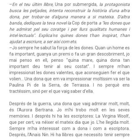
–
En el teu últim llibre,
Una por submergida
, la protagonista
busca les petjades, intenta reconstruir la història d'una altra
dona, per trobar-se d'alguna manera a si mateixa. D'altra
banda, dediques la teva novel·la
Cop de porta
a "les dones que
he admirat pel seu coratge i per llurs qualitats humanes i
intel·lectuals". Explica'ns quines dones t'han inspirat, t'han
ajudat a escriure, a ser així com ets.
–Jo sempre he sabut la força de les dones. Quan un home es
fa important, guanya un premi o fa un gran descobriment, jo
mai penso en ell, penso "quina mare, quina dona tan
important deu tenir al seu costat". I sempre m'han
impressionat les dones valentes, que aconseguien fer el que
volien… Una dona que em va impressionar moltíssim va ser la
Paulina Pi de la Serra, de Terrassa. I no perquè ens
tractéssim, sinó per el que vaig saber d'ella.
Després de la guerra, una dona que vaig admirar molt, molt,
és l'Aurora Bertrana. Jo m'hi trobo molt en les seves
memòries. I després hi ha les escriptores: La Virgina Woolf,
que per cert, va néixer el mateix dia que jo. L'he llegida molt.
Sempre m'ha interessat com a dona i com a escriptora.
Després, l'Anaïs Nin. Hi ha llibres que necessito tenir sempre