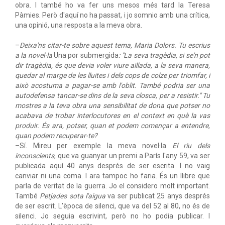
obra. I també ho va fer uns mesos més tard la Teresa
Pàmies. Però d'aquí no ha passat, i jo somnio amb una crítica,
una opinió, una resposta a la meva obra.
–
Deixa'ns citar-te sobre aquest tema, Maria Dolors. Tu escrius
a la novel·la
Una por submergida
: "La seva tragèdia, si se'n pot
dir tragèdia, és que devia voler viure aïllada, a la seva manera,
quedar al marge de les lluites i dels cops de colze per triomfar, i
això acostuma a pagar-se amb l'oblit. També podria ser una
autodefensa tancar-se dins de la seva closca, per a resistir." Tu
mostres a la teva obra una sensibilitat de dona que potser no
acabava de trobar interlocutores en el context en què la vas
produir. És ara, potser, quan et podem començar a entendre,
quan podem recuperar-te?
–Sí. Mireu per exemple la meva novel·la
El riu dels
inconscients
, que va guanyar un premi a París l'any 59, va ser
publicada aquí 40 anys després de ser escrita. I no vaig
canviar ni una coma. I ara tampoc ho faria. És un llibre que
parla de veritat de la guerra. Jo el considero molt important.
També
Petjades sota l'aigua
va ser publicat 25 anys després
de ser escrit. L'època de silenci, que va del 52 al 80, no és de
silenci. Jo seguia escrivint, però no ho podia publicar. I