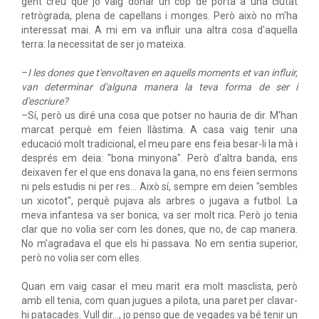
gent creu que jo vaig donar un cop de porta a una ciutat
retrògrada, plena de capellans i monges. Però això no m'ha
interessat mai. A mi em va influir una altra cosa d'aquella
terra: la necessitat de ser jo mateixa.
–
I les dones que t'envoltaven en aquells moments et van influir,
van determinar d'alguna manera la teva forma de ser i
d'escriure?
–Sí, però us diré una cosa que potser no hauria de dir. M'han
marcat perquè em feien llàstima. A casa vaig tenir una
educació molt tradicional, el meu pare ens feia besar-li la mà i
després em deia: "bona minyona". Però d'altra banda, ens
deixaven fer el que ens donava la gana, no ens feien sermons
ni pels estudis ni per res… Això sí, sempre em deien "sembles
un xicotot", perquè pujava als arbres o jugava a futbol. La
meva infantesa va ser bonica, va ser molt rica. Però jo tenia
clar que no volia ser com les dones, que no, de cap manera.
No m'agradava el que els hi passava. No em sentia superior,
però no volia ser com elles.
Quan em vaig casar el meu marit era molt masclista, però
amb ell tenia, com quan jugues a pilota, una paret per clavar-
hi patacades. Vull dir…, jo penso que de vegades va bé tenir un