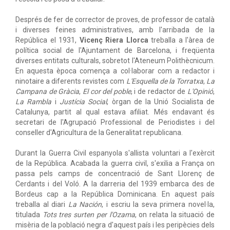
Després de fer de corrector de proves, de professor de català
i diverses feines administratives, amb l'arribada de la
República el 1931,
Vicenç Riera Llorca
treballa a l'àrea de
política social de l'Ajuntament de Barcelona, i freqüenta
diverses entitats culturals, sobretot l'Ateneum Polithècnicum.
En aquesta època comença a col·laborar com a redactor i
ninotaire a diferents revistes com
L'Esquella de la Torratxa
,
La
Campana de Gràcia
,
El cor del poble
, i de redactor de
L'Opinió
,
La Rambla
i
Justícia Social
, òrgan de la Unió Socialista de
Catalunya, partit al qual estava afiliat. Més endavant és
secretari de l'Agrupació Professional de Periodistes i del
conseller d'Agricultura de la Generalitat republicana.
Durant la Guerra Civil espanyola s'allista voluntari a l'exèrcit
de la República. Acabada la guerra civil, s'exilia a França on
passa pels camps de concentració de Sant Llorenç de
Cerdants i del Voló. A la darreria del 1939 embarca des de
Bordeus cap a la República Dominicana. En aquest país
treballa al diari
La Nación
, i escriu la seva primera novel·la,
titulada
Tots tres surten per l'Ozama
, on relata la situació de
misèria de la població negra d'aquest país i les peripècies dels