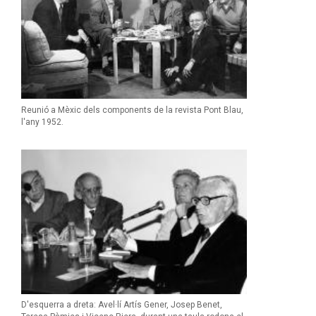
Reunió a Mèxic dels components de la revista Pont Blau,
l'any 1952.
D'esquerra a dreta: Avel·lí Artís Gener, Josep Benet,