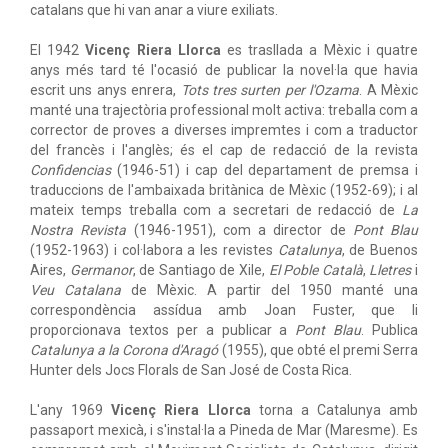
catalans que hi van anar a viure exiliats.
El 1942
Vicenç Riera Llorca
es trasllada a Mèxic i quatre
anys més tard té l'ocasió de publicar la novel·la que havia
escrit uns anys enrera,
Tots tres surten per l'Ozama
. A Mèxic
manté una trajectòria professional molt activa: treballa com a
corrector de proves a diverses impremtes i com a traductor
del francès i l'anglès; és el cap de redacció de la revista
Confidencias
(1946-51) i cap del departament de premsa i
traduccions de l'ambaixada britànica de Mèxic (1952-69); i al
mateix temps treballa com a secretari de redacció de
La
Nostra Revista
(1946-1951), com a director de
Pont Blau
(1952-1963) i col·labora a les revistes
Catalunya
, de Buenos
Aires,
Germanor
, de Santiago de Xile,
El Poble Català
,
Lletres
i
Veu Catalana
de Mèxic. A partir del 1950 manté una
correspondència assídua amb Joan Fuster, que li
proporcionava textos per a publicar a
Pont Blau
. Publica
Catalunya a la Corona d'Aragó
(1955), que obté el premi Serra
Hunter dels Jocs Florals de San José de Costa Rica.
L'any 1969
Vicenç Riera Llorca
torna a Catalunya amb
passaport mexicà, i s'instal·la a Pineda de Mar (Maresme). Es