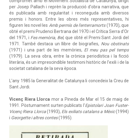
compromet amb el Moviment Socialista de Catalunya, dirigit
per Josep Pallach i reprèn la producció d'obra narrativa, que
és publicada amb regularitat i reconeguda amb diversos
premis i honors. Entre les obres més representatives, hi
figuren les novel·les
Amb permís de l'enterramorts
(1970), que
obté el premi Prudenci Bertrana del 1970 i el Crítica Serra d'Or
del 1971, i
Fes memòria, Bel
, que obté el Premi Sant Jordi del
1971. També destaca un llibre de biografies,
Nou obstinats
(1971) i una part de les memòries,
El meu pas pel temps
(1979). La seva obra, entre la crònica periodística i la ficció
literària, és un imprescindible testimoni històric de l’exili i de la
societat catalana de la seva època.
L'any 1985 la Generalitat de Catalunya li concedeix la Creu de
Sant Jordi.
Vicenç Riera Llorca
mor a Pineda de Mar el 15 de maig de
1991. Pòstumament surten publicats l'
Epistolari Joan Fuster-
Vicenç Riera Llorca
(1993),
Els exiliats catalans a Mèxic
(1994)
i
Georgette i altres contes
(1995).