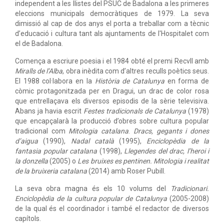
independent a les llistes del PSUC de Badalona a les primeres
eleccions municipals democràtiques de 1979. La seva
dimissió al cap de dos anys el porta a treballar com a tècnic
d’educació i cultura tant als ajuntaments de l'Hospitalet com
el de Badalona.
Comença a escriure poesia i el 1984 obté el premi Recvll amb
Miralls de l’Alba
, obra inèdita com d’altres reculls poètics seus.
El 1988 col·labora en la
Història de Catalunya
en forma de
còmic protagonitzada per en Dragui, un drac de color rosa
que entrellaçava els diversos episodis de la sèrie televisiva.
Abans ja havia escrit
Festes tradicionals de Catalunya
(1978)
que encapçalarà la producció d’obres sobre cultura popular
tradicional com
Mitologia catalana
.
Dracs, gegants i dones
d’aigua
(1990),
Nadal català
(1995),
Enciclopèdia de la
fantasia popular catalana
(1998),
Llegendes del drac, l’heroi i
la donzella
(2005) o
Les bruixes es pentinen. Mitologia i realitat
de la bruixeria catalana
(2014) amb Roser Pubill.
La seva obra magna és els 10 volums del
Tradicionari.
Enciclopèdia de la cultura popular de Catalunya
(2005-2008)
de la qual és el coordinador i també el redactor de diversos
capítols.