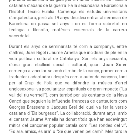
catalana d’abans de la guerra. Fa la secundària a Barcelona a
l’Institut Tècnic Eulàlia. Comença els estudis universitaris
d’arquitectura, però als 19 anys decideix entrar al seminari de
Barcelona on passa set anys i on es forma sobretot en
teologia i filosofia, matèries essencials de la carrera
sacerdotal.
Durant els anys de seminarista té com a companys, entre
d’altres, Joan Rigol i Jaume Arnella que incidiran de ple en la
vida política i cultural de Catalunya. Són els anys seixanta,
d’una gran ebullició social i cultural, quan
Joan Soler
comença a vincular-se amb el món de la cançó, primer com a
traductor i adaptador i després com a autor de cançons, tant
per al Grup de Folk que va difondre la música d’arrel
anglosaxona i va popularitzar espirituals de gran impacte (“La
vall del riu vermell”), com també per als cantants de la Nova
Cançó que seguien la influència francesa de cantautors com
Georges Brassens o Jacques Brel del qual va fer la versió
catalana d’“Els burgesos”. La col·laboració, durant anys, amb
el cantant Jaume Arnella ha donat títols que han esdevingut
mítics del cançoner popular català com “Les rondes del vi”,
“És ara, amics, és ara” o “Sé que vénen pel camí”. Més tard la