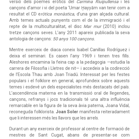
versió dels poemes eròtics del
Carmina Riuipullensa
i les
cançons d’amor i vi del poeta ‘Umar Ḫayyām van tenir com a
resultat el CD e
ròtica monàstica
, d’una gran alçada cultural.
Amb temes actuals punyents com el de la immigració i el
repte de la multiculturalitat, el disc
Mar mur
(2010) inclou
tretze cançons seves. L’any 2011 apareix publicada la seva
antologia de cançons:
50 anys 100 cançons.
Mentre exerceix de diaca coneix Isabel Canillas Rodríguez i
deixa el seminari. Es casen l’any 1969 i tenen tres fills.
Aleshores encamina la feina cap a la pedagogia —estudia la
carrera de Filosofia i Lletres de nit— i accedeix a la codirecció
de l’Escola Thau amb Joan Triadú. Interessat per les festes
populars i el folklore en general, aprofundeix sobre aquests
temes i esdevé un dels especialistes més destacats del país.
L’ascendència materna en la transmissió oral de llegendes,
cançons, refranys i jocs tradicionals té una altra influència
remarcable en la figura de la seva àvia paterna, Joana Vidal,
reconeguda folklorista.
Joan Soler
manifesta reiteradament
que li interessen més les llavors que les arrels.
Durant un any exerceix de professor al centre de formació de
mestres de Sant Cugat, abans de presentar-se com