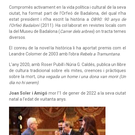
Compromès activament en la vida política i cultural de la seva
ciutat, ha format part de l’Orfeó de Badalona, del qual n’ha
estat president i n’ha escrit la història a
OB90: 90 anys de
l’Orfeó Badaloní
(2011). Ha col·laborat en revistes locals com
la del Museu de Badalona (
Carrer dels arbres
) on tracta temes
diversos.
El conreu de la novel·la històrica li ha aportat premis com el
Leandre Colomer de 2003 amb l’obra
Rebels a Tramuntana
.
L’any 2020, amb Roser Pubill i Núria G. Caldés, publica un llibre
de cultura tradicional sobre els mites, creences i pràctiques
sobre la mort,
Una vegada un home i una dona van morir (Un
dia no hi serem)
.
Joan Soler i Amigó
mor l’1 de gener de 2022 a la seva ciutat
natal a l’edat de vuitanta anys.