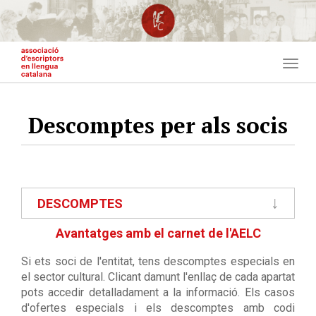
Vés
al
contingut
Togg
navig
Descomptes per als socis
Menu
DESCOMPTES
lateral
nivells
Avantatges amb el carnet de l'AELC
inferiors
Si ets soci de l'entitat, tens descomptes especials en
el sector cultural. Clicant damunt l'enllaç de cada apartat
pots accedir detalladament a la informació. Els casos
d'ofertes especials i els descomptes amb codi