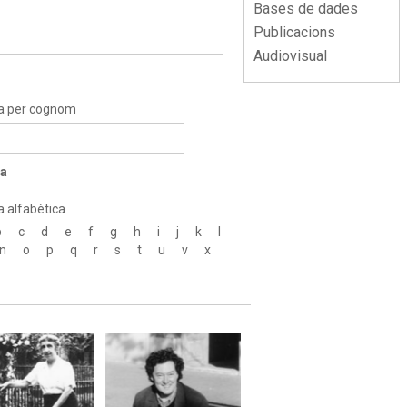
Bases de dades
Publicacions
Audiovisual
a per cognom
a
a alfabètica
b
c
d
e
f
g
h
i
j
k
l
n
o
p
q
r
s
t
u
v
x