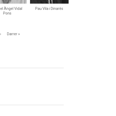
el Àngel Vidal
Pau Vila i Dinarès
Pons
Pàgina
›
Última
Darrer »
següent
pàgina