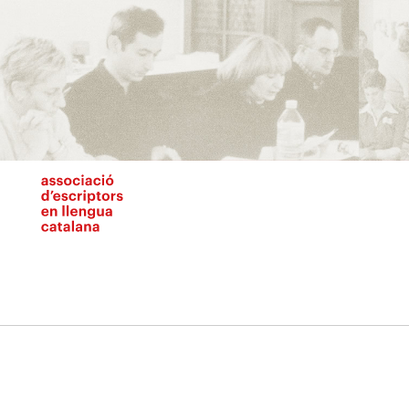
Vés
al
contingut
N
pr