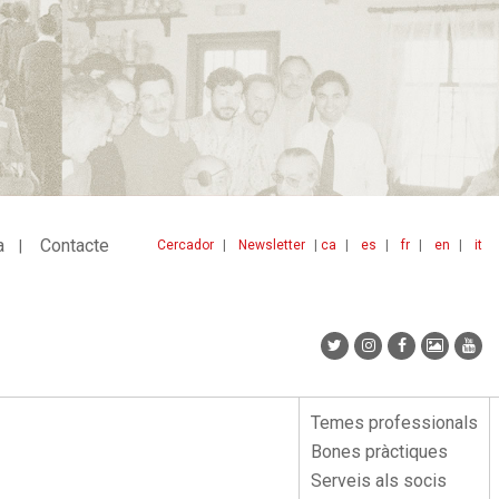
a
Contacte
Cercador
Newsletter
ca
es
fr
en
it
Menu
idiomes
top
Temes professionals
Menu
Bones pràctiques
lateral
Serveis als socis