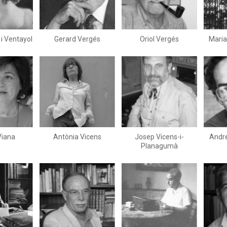
i Ventayol
Gerard Vergés
Oriol Vergés
Maria
Viana
Antònia Vicens
Josep Vicens-i-
Andre
Planagumà