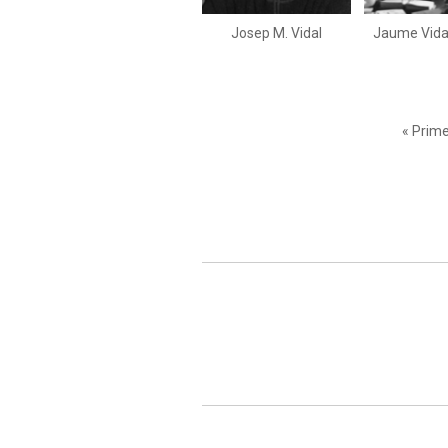
Josep M. Vidal
Jaume Vida
Paginació
Primer
« Prime
pàgina