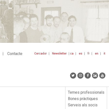
Contacte
Cercador
Newsletter
ca
es
fr
en
it
Menu
idiomes
top
Temes professionals
Menu
Bones pràctiques
lateral
Serveis als socis