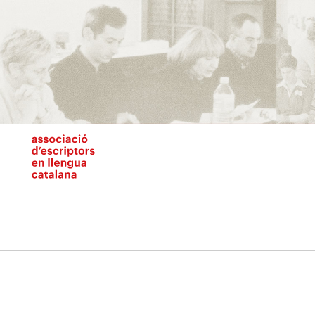
Vés
al
contingut
N
pr