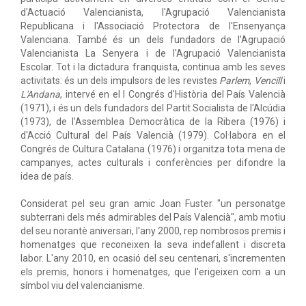
d'Actuació Valencianista, l'Agrupació Valencianista
Republicana i l'Associació Protectora de l'Ensenyança
Valenciana. També és un dels fundadors de l'Agrupació
Valencianista La Senyera i de l'Agrupació Valencianista
Escolar. Tot i la dictadura franquista, continua amb les seves
activitats: és un dels impulsors de les revistes
Parlem
,
Vencill
i
L'Andana
, intervé en el I Congrés d'Història del País Valencià
(1971), i és un dels fundadors del Partit Socialista de l'Alcúdia
(1973), de l'Assemblea Democràtica de la Ribera (1976) i
d'Acció Cultural del País Valencià (1979). Col·labora en el
Congrés de Cultura Catalana (1976) i organitza tota mena de
campanyes, actes culturals i conferències per difondre la
idea de país.
Considerat pel seu gran amic Joan Fuster "un personatge
subterrani dels més admirables del País Valencià", amb motiu
del seu norantè aniversari, l'any 2000, rep nombrosos premis i
homenatges que reconeixen la seva indefallent i discreta
labor. L'any 2010, en ocasió del seu centenari, s'incrementen
els premis, honors i homenatges, que l'erigeixen com a un
símbol viu del valencianisme.