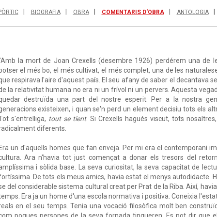
PÒRTIC
BIOGRAFIA
OBRA
COMENTARIS D'OBRA
ANTOLOGIA
"Amb la mort de Joan Crexells (desembre 1926) perdérem una de le
potser el més bo, el més cultivat, el més complet, una de les naturale
que respirava l'aire d'aquest país. El seu afany de saber el decantava sem
de la relativitat humana no era ni un frívol ni un pervers. Aquesta vega
quedar destruïda una part del nostre esperit. Per a la nostra ge
generacions existeixen, i quan se'n perd un element decisiu tots els al
Tot s'entrelliga,
tout se tient
. Si Crexells hagués viscut, tots nosaltre
radicalment diferents.
Era un d'aquells homes que fan enveja. Per mi era el contemporani imm
cultura. Ara n'havia tot just començat a donar els tresors del retor
amplíssima i sòlida base. La seva curiositat, la seva capacitat de lectur
fortíssima. De tots els meus amics, havia estat el menys autodidacte. H
se del considerable sistema cultural creat per Prat de la Riba. Així, hav
temps. Era ja un home d'una escola normativa i positiva. Coneixia l'est
reals en el seu temps. Tenia una vocació filosòfica molt ben construï
com poques persones de la seva fornada tingueren. Es pot dir que el