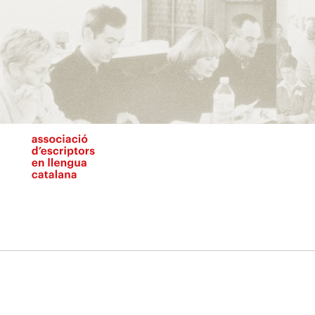
Vés
al
contingut
N
pr