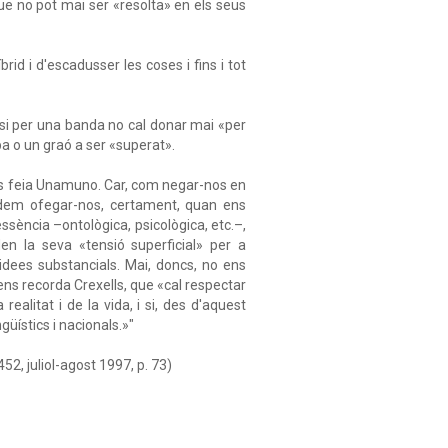
 que no pot mai ser «resolta» en els seus
rid i d'escadusser les coses i fins i tot
e si per una banda no cal donar mai «per
o un graó a ser «superat».
ens feia Unamuno. Car, com negar-nos en
odem ofegar-nos, certament, quan ens
ssència –ontològica, psicològica, etc.–,
 la seva «tensió superficial» per a
s idees substancials. Mai, doncs, no ens
ns recorda Crexells, que «cal respectar
ealitat i de la vida, i si, des d'aquest
üístics i nacionals.»"
2, juliol-agost 1997, p. 73)