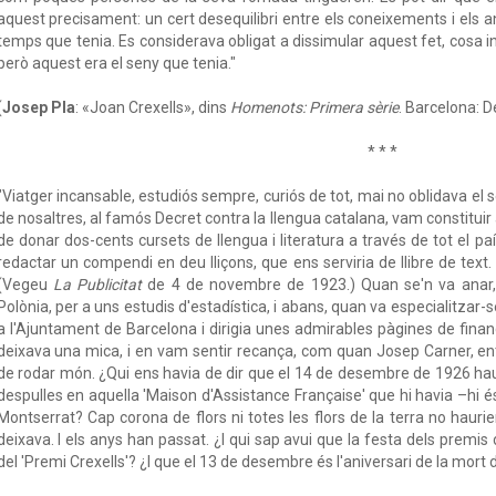
aquest precisament: un cert desequilibri entre els coneixements i els an
temps que tenia. Es considerava obligat a dissimular aquest fet, cosa ins
però aquest era el seny que tenia."
(
Josep Pla
: «Joan Crexells», dins
Homenots: Primera sèrie
. Barcelona: D
* * *
"Viatger incansable, estudiós sempre, curiós de tot, mai no oblidava el s
de nosaltres, al famós Decret contra la llengua catalana, vam constitui
de donar dos-cents cursets de llengua i literatura a través de tot el
redactar un compendi en deu lliçons, que ens serviria de llibre de text
(Vegeu
La Publicitat
de 4 de novembre de 1923.) Quan se'n va anar, j
Polònia, per a uns estudis d'estadística, i abans, quan va especialitzar-
a l'Ajuntament de Barcelona i dirigia unes admirables pàgines de finan
deixava una mica, i en vam sentir recança, com quan Josep Carner, ent
de rodar món. ¿Qui ens havia de dir que el 14 de desembre de 1926 hau
despulles en aquella 'Maison d'Assistance Française' que hi havia –hi é
Montserrat? Cap corona de flors ni totes les flors de la terra no hauri
deixava. I els anys han passat. ¿I qui sap avui que la festa dels premis
del 'Premi Crexells'? ¿I que el 13 de desembre és l'aniversari de la mort d