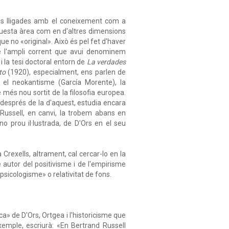
ions lligades amb el coneixement com a
aquesta àrea com en d'altres dimensions
ue no «original». Això és pel fet d'haver
 de l'ampli corrent que avui denominem
i la tesi doctoral entorn de
La verdades
to
(1920), especialment, ens parlen de
 el neokantisme (García Morente), la
 més nou sortit de la filosofia europea.
y després de la d'aquest, estudia encara
a Russell, en canvi, la trobem abans en
 no prou il·lustrada, de D'Ors en el seu
 Crexells, altrament, cal cercar-lo en la
autor del positivisme i de l'empirisme
psicologisme» o relativitat de fons.
ca» de D'Ors, Ortgea i l'historicisme que
xemple, escriurà: «En Bertrand Russell