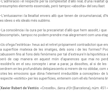
–L'admiració i el respecte per la complexitat d'allò real; d'una realitat
presumptes elements essencials, però tampoc «absolta» del seu llast.
–L'entusiasme i la lleialtat envers allò que tenen de circumstancial, d'híb
les idees o els ideals més sublims.
–La consciència i la cura per la precarietat d'allò que hem assolit, i qu
descomptat», tampoc no podem prendre mai alegrement com una etapa 
«Us ofega l'estètica»: heus ací el retret pròpiament contradictori que 
la superfície mateixa de les imatges, dels sons i de les formes? P
cabussem fins al fons dels fenòmens per tal d'extreure'n la hipotètica e
però de cap manera en aquest món d'aparences que mai no perden
resoldre'ls en el seu concepte i anar a parar, ja dissoltes, al si de le
perdrem en les profunditats deliqüescents si mirem de no oblidar, com e
totes les emocions que dóna l'element irreductible a conceptes» de la r
respecte «estètic» per les superfícies, entenem com ell els fenòmens ling
(
Xavier Rubert de Ventós
: «Crexells»,
Serra d'Or
(Barcelona), núm. 451-45