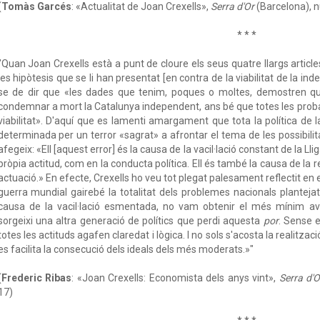
(
Tomàs Garcés
: «Actualitat de Joan Crexells»,
Serra d'Or
(Barcelona), n
* * *
"Quan Joan Crexells està a punt de cloure els seus quatre llargs artic
les hipòtesis que se li han presentat [en contra de la viabilitat de la i
se de dir que «les dades que tenim, poques o moltes, demostren q
condemnar a mort la Catalunya independent, ans bé que totes les probab
viabilitat». D'aquí que es lamenti amargament que tota la política de la
determinada per un terror «sagrat» a afrontar el tema de les possibilit
afegeix: «Ell [aquest error] és la causa de la vacil·lació constant de la Ll
pròpia actitud, com en la conducta política. Ell és també la causa de la 
actuació.» En efecte, Crexells ho veu tot plegat palesament reflectit en
guerra mundial gairebé la totalitat dels problemes nacionals plantejat
causa de la vacil·lació esmentada, no vam obtenir el més mínim av
sorgeixi una altra generació de polítics que perdi aquesta
por
. Sense e
totes les actituds agafen claredat i lògica. I no sols s'acosta la realitzac
es facilita la consecució dels ideals dels més moderats.»"
(
Frederic Ribas
: «Joan Crexells: Economista dels anys vint»,
Serra d'O
17)