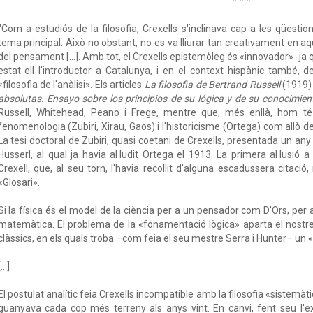
* * *
"Com a estudiós de la filosofia, Crexells s'inclinava cap a les qüest
tema principal. Això no obstant, no es va lliurar tan creativament en 
del pensament [...]. Amb tot, el Crexells epistemòleg és «innovador» -ja q
estat ell l'introductor a Catalunya, i en el context hispànic també,
«filosofia de l'anàlisi». Els articles
La filosofia de Bertrand Russell
(1919) 
absolutas. Ensayo sobre los principios de su lógica y de su conocimien
Russell, Whitehead, Peano i Frege, mentre que, més enllà, hom té
fenomenologia (Zubiri, Xirau, Gaos) i l'historicisme (Ortega) com allò de
La tesi doctoral de Zubiri, quasi coetani de Crexells, presentada un an
Husserl, al qual ja havia al·ludit Ortega el 1913. La primera al·lusió 
Crexell, que, al seu torn, l'havia recollit d'alguna escadussera citació,
«Glosari».
Si la física és el model de la ciència per a un pensador com D'Ors, per a
matemàtica. El problema de la «fonamentació lògica» aparta el nostre 
clàssics, en els quals troba –com feia el seu mestre Serra i Hunter– un «
...]
El postulat analític feia Crexells incompatible amb la filosofia «sistemàti
guanyava cada cop més terreny als anys vint. En canvi, fent seu l'e