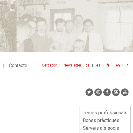
Contacte
Cercador
Newsletter
ca
es
fr
en
it
Menu
idiomes
top
Temes professionals
Menu
Bones pràctiques
lateral
Serveis als socis