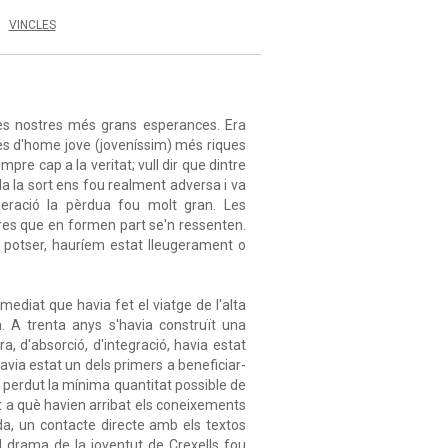
VINCLES
s nostres més grans esperances. Era
ses d'home jove (joveníssim) més riques
pre cap a la veritat; vull dir que dintre
da la sort ens fou realment adversa i va
neració la pèrdua fou molt gran. Les
tres que en formen part se'n ressenten.
s, potser, hauríem estat lleugerament o
ediat que havia fet el viatge de l'alta
n. A trenta anys s'havia construït una
a, d'absorció, d'integració, havia estat
avia estat un dels primers a beneficiar-
ia perdut la mínima quantitat possible de
at a què havien arribat els coneixements
da, un contacte directe amb els textos
 drama de la joventut de Crexells fou