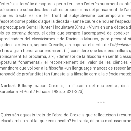
l'interès sistemàtic desapareix per a fer lloc a l'interès purament cient
solucions no subordinades a altres proposicions del pensament de l'aut
que es tracta és de fer front al subjectivisme contemporani –el
l'escepticisme polític d'aquella dècada– sense caure de nou en l'especulac
ja preocupava Serra i Hunter i inquietava Xirau. «Vivim en una dècada d
No és estrany, doncs, el deler que sempre l'acompanyà de conèixer i 
«predicadors del classicisme» –de Racine a Mauras, però pensant si
ajuden, si més no, segons Crexells, a recuperar el sentit de l'
objectivita
«Tinc a gran honor anar endarrerit (...) considero que les idees millors 
irònicament. Es proclama, així, «defensor de la filosofia en sentit clàs
«postulat fonamental» el reconeixement del valor de les ciències 
mantindrà que vol per a la filosofia «un llenguatge mancat de ressonàn
sensació de profunditat tan funesta a la filosofia com a la ciència matei
(
Norbert Bilbeny
: «Joan Crexells, la filosofia del nou-cents», dins
Barcelona: El Punt / Edhasa, 1985, p. 321-323)
* * *
"Quins són aquests trets de l'obra de Crexells que reflecteixen i resum
relació amb la realitat que ens envolta? Es tracta, dit prou matusserame