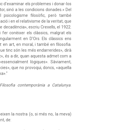
ífic d'examinar els problemes i donar-los
or, sinó a les condicions donades.» Del
 psicologisme filosòfic, però també
ió i en el relativisme de la veritat, que
e decadència», escriu Crexells, el 1922.
fer conèixer els clàssics, malgrat els
ngularment en D'Ors. Els clàssics ens
t
: en art, en moral, i també en filosofia.
que tinc són les més endarrerides», dirà
sic», és a dir, quan aquesta admet com a
«essencialment lògiques». Sàviament,
cies», que no provoqui, doncs, «aquella
xa»."
Filosofia contemporània a Catalunya
.
eixen la nostra (o, si més no, la meva)
nt, de: