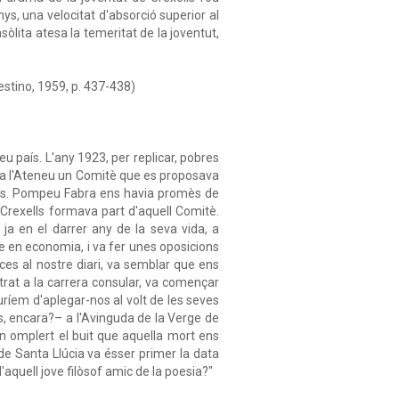
ys, una velocitat d'absorció superior al
òlita atesa la temeritat de la joventut,
estino, 1959, p. 437-438)
eu país. L'any 1923, per replicar, pobres
r a l'Ateneu un Comitè que es proposava
 país. Pompeu Fabra ens havia promès de
. Crexells formava part d'aquell Comitè.
a en el darrer any de la seva vida, a
se en economia, i va fer unes oposicions
ces al nostre diari, va semblar que ens
rat a la carrera consular, va començar
ríem d'aplegar-nos al volt de les seves
s, encara?– a l'Avinguda de la Verge de
en omplert el buit que aquella mort ens
 de Santa Llúcia va ésser primer la data
'aquell jove filòsof amic de la poesia?"