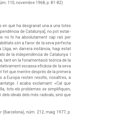
úm. 110, novembre 1968, p. 81-82)
les en què ha desgranat una a una totes
ndependència de Catalunya], no pot estar-
ue no hi ha absolutament cap raó per
ilitats són a favor de la seva perfecta
 Lliga, en darrera instància, hagi estat
ats de la independència de Catalunya. I
iga, tant en la fonamentació teòrica de la
relativament escassa eficàcia de la seva
 el fet que mentre després de la primera
s a Europa resten resolts, nosaltres, a
antatge. I acaba exclamant: «Cal que
lla, tots els problemes se simplifiquen,
ió dels ideals dels més radicals, sinó que
r
(Barcelona), núm. 212, maig 1977, p.