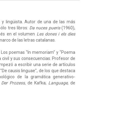
r y lingüista. Autor de una de las más
ólo tres libros:
Da nuces pueris
(1960),
ués en el volumen
Les dones i els dies
marco de las letras catalanas.
ra. Los poemas "In memoriam" y "Poema
 civil y sus consecuencias. Profesor de
empezó a escribir una serie de artículos
 "De causis linguae", de los que destaca
lógico de la gramática generativo-
n
Der Prozess
, de Kafka;
Language
, de