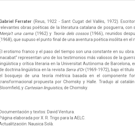
Gabriel Ferrater
(Reus, 1922 - Sant Cugat del Vallès, 1972). Escrito
relevantes obras poéticas de la literatura catalana de posguerra, con s
Menja't una cama
(1962) y
Teoria dels cossos
(1966), reunidos desp
(1968), que supuso el punto final de una aventura poética insólita en el 
El erotismo franco y el paso del tiempo son una constante en su ob
inacabat" representan uno de los testimonios más valiosos de la guerra
lingüística y crítica literaria en la Universitat Autònoma de Barcelona, 
de doctrina lingüística en la revista
Serra d'Or
(1969-1972), bajo el título
el bosquejo de una teoría métrica basada en el componente fono
transformacional propuesta por Chomsky y Halle. Tradujo al catalá
Bloomfield, y
Cartesian linguistics
, de Chomsky.
Documentación y textos: David Ventura.
Página elaborada por X. R. Trigo para la AELC.
Actualitzación: Nausica Solà.