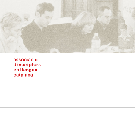
Vés
al
contingut
N
pr