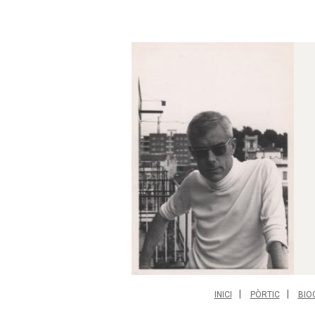
INICI
PÒRTIC
BIO