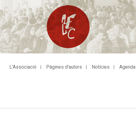
L'Associació
Pàgines d'autors
Notícies
Agenda
avegació
incipal