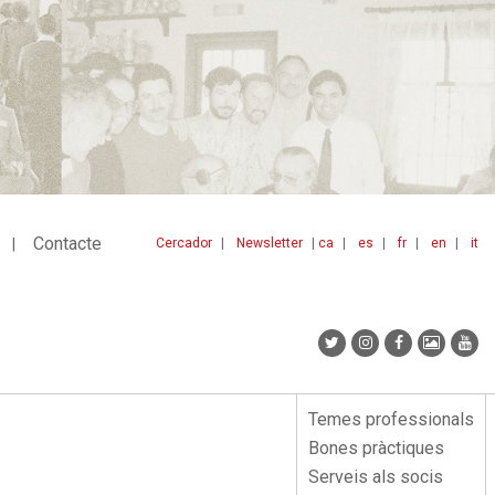
Contacte
Cercador
Newsletter
ca
es
fr
en
it
Menu
idiomes
top
Temes professionals
Menu
Bones pràctiques
lateral
Serveis als socis