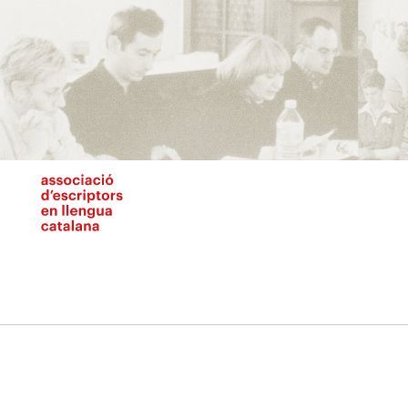
Vés
al
contingut
N
pr